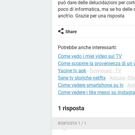
può dare delle delucidazioni per co
poco di informatica, ma se ho delle dr
anch'io. Grazie per una risposta
Share
Potrebbe anche interessarti:
Come vedo i miei video sul TV
Come scoprire la provenienza di un 
Yacine tv apk
-
Download - TV
Serie tv storiche netflix
-
Astuzie -St
Come vedere smartphone su tv
-
Ast
Come vedere i like messi su instagr
1 risposta
RISPOSTA 1 / 1