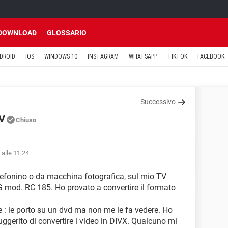
DOWNLOAD
GLOSSARIO
DROID
iOS
WINDOWS 10
INSTAGRAM
WHATSAPP
TIKTOK
FACEBOOK
Successivo
TV
Chiuso
 alle 11:24
telefonino o da macchina fotografica, sul mio TV
G mod. RC 185. Ho provato a convertire il formato
e : le porto su un dvd ma non me le fa vedere. Ho
gerito di convertire i video in DIVX. Qualcuno mi