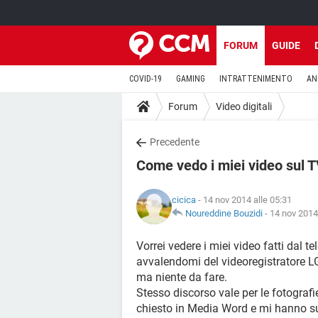
FORUM
GUIDE
COVID-19
GAMING
INTRATTENIMENTO
AN
Forum
Video digitali
Precedente
Come vedo i miei video sul 
cicica
- 14 nov 2014 alle 05:31
Noureddine Bouzidi
-
14 nov 2014
Vorrei vedere i miei video fatti dal 
avvalendomi del videoregistratore L
ma niente da fare.
Stesso discorso vale per le fotografi
chiesto in Media Word e mi hanno sug