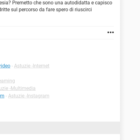
rtesia? Premetto che sono una autodidatta e capisco
itte sul percorso da fare spero di riuscirci
video
-
Astuzie -Internet
reaming
uzie -Multimedia
am
-
Astuzie -Instagram