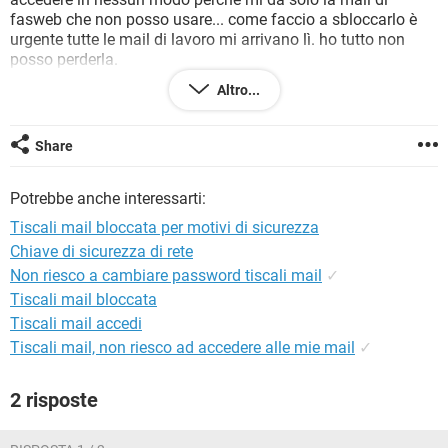
TIKTOK
FACEBOOK
fasweb che non posso usare... come faccio a sbloccarlo è
urgente tutte le mail di lavoro mi arrivano lì. ho tutto non
HARDWARE
posso perderla.
Altro...
Questo è ciò che mi appare ogni volta che provo ad accedere
Continua a usare il tuo account
Share
Fai clic su Avanti per continuare ad accedere alla tua posta,
a Skype, a OneDrive e ai dispositivi come di consueto.
Potrebbe anche interessarti:
Le tue info di sicurezza precedenti verranno sostituite con
Mi*****@hotmail.it in data 11/10/2014. Se nel frattempo hai
Tiscali mail bloccata per motivi di sicurezza
di nuovo accesso alle vecchie info di sicurezza elencate qui
Chiave di sicurezza di rete
di seguito, fai clic su "Ho trovato le mie info di sicurezza".
Non riesco a cambiare password tiscali mail
✓
ro*****@fastwebmail.it
Tiscali mail bloccata
Tiscali mail accedi
Tiscali mail, non riesco ad accedere alle mie mail
✓
2 risposte