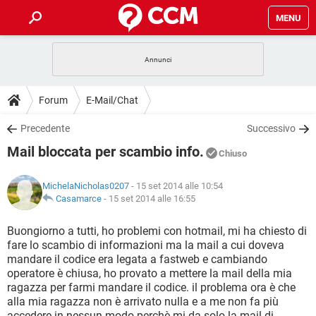
MENU
HOME
COVID-19
GAMING
GUIDE
Forum
E-Mail/Chat
INTRATTENIMENTO
ANDROID
COVID-19
GAMING
DOWNLOAD
Precedente
Successivo
iOS
WINDOWS 10
INTRATTENIMENTO
ANDROID
Mail bloccata per scambio info.
INSTAGRAM
COVID-19
WHATSAPP
GAMING
Chiuso
FORUM
iOS
WINDOWS 10
TIKTOK
INTRATTENIMENTO
FACEBOOK
ANDROID
MichelaNicholas0207
- 15 set 2014 alle 10:54
INSTAGRAM
COVID-19
WHATSAPP
GAMING
GLOSSARIO
Casamarce
-
15 set 2014 alle 16:55
HARDWARE
iOS
WINDOWS 10
TIKTOK
INTRATTENIMENTO
FACEBOOK
ANDROID
INSTAGRAM
COVID-19
WHATSAPP
GAMING
Buongiorno a tutti, ho problemi con hotmail, mi ha chiesto di
HARDWARE
iOS
WINDOWS 10
fare lo scambio di informazioni ma la mail a cui doveva
TIKTOK
INTRATTENIMENTO
FACEBOOK
ANDROID
mandare il codice era legata a fastweb e cambiando
INSTAGRAM
WHATSAPP
operatore è chiusa, ho provato a mettere la mail della mia
HARDWARE
iOS
WINDOWS 10
TIKTOK
FACEBOOK
ragazza per farmi mandare il codice. il problema ora è che
INSTAGRAM
WHATSAPP
alla mia ragazza non è arrivato nulla e a me non fa più
HARDWARE
accedere in nessun modo perchè mi da solo la mail di