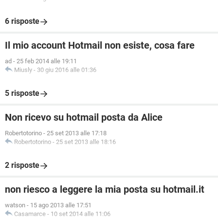
6 risposte
Il mio account Hotmail non esiste, cosa fare
ad
-
25 feb 2014 alle 19:11
Miusly
-
30 giu 2016 alle 01:36
5 risposte
Non ricevo su hotmail posta da Alice
Robertotorino
-
25 set 2013 alle 17:18
Robertotorino
-
25 set 2013 alle 18:16
2 risposte
non riesco a leggere la mia posta su hotmail.it
watson
-
15 ago 2013 alle 17:51
Casamarce
-
10 set 2014 alle 11:06