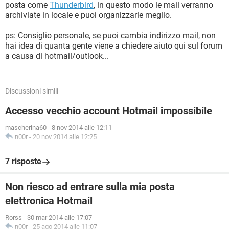
posta come
Thunderbird
, in questo modo le mail verranno
archiviate in locale e puoi organizzarle meglio.
ps: Consiglio personale, se puoi cambia indirizzo mail, non
hai idea di quanta gente viene a chiedere aiuto qui sul forum
a causa di hotmail/outlook...
Discussioni simili
Accesso vecchio account Hotmail impossibile
mascherina60
-
8 nov 2014 alle 12:11
n00r
-
20 nov 2014 alle 12:25
7 risposte
Non riesco ad entrare sulla mia posta
elettronica Hotmail
Rorss
-
30 mar 2014 alle 17:07
n00r
-
25 ago 2014 alle 11:07