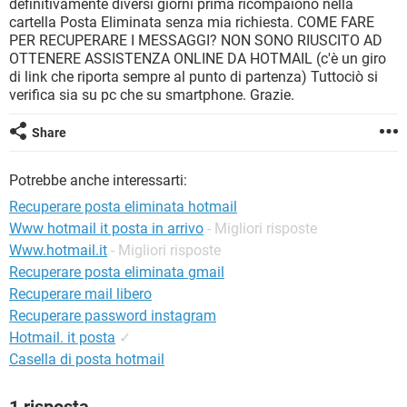
definitivamente diversi giorni prima ricompaiono nella
TIKTOK
FACEBOOK
cartella Posta Eliminata senza mia richiesta. COME FARE
HARDWARE
PER RECUPERARE I MESSAGGI? NON SONO RIUSCITO AD
OTTENERE ASSISTENZA ONLINE DA HOTMAIL (c'è un giro
di link che riporta sempre al punto di partenza) Tuttociò si
verifica sia su pc che su smartphone. Grazie.
Share
Potrebbe anche interessarti:
Recuperare posta eliminata hotmail
Www hotmail it posta in arrivo
- Migliori risposte
Www.hotmail.it
- Migliori risposte
Recuperare posta eliminata gmail
Recuperare mail libero
Recuperare password instagram
Hotmail. it posta
✓
Casella di posta hotmail