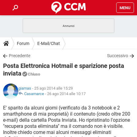
MENU
HOME
COVID-19
GAMING
GUIDE
Forum
E-Mail/Chat
INTRATTENIMENTO
ANDROID
COVID-19
GAMING
DOWNLOAD
Precedente
Successivo
iOS
WINDOWS 10
INTRATTENIMENTO
ANDROID
Posta Elettronica Hotmail e sparizione posta
INSTAGRAM
COVID-19
WHATSAPP
GAMING
FORUM
iOS
WINDOWS 10
inviata
Chiuso
TIKTOK
INTRATTENIMENTO
FACEBOOK
ANDROID
INSTAGRAM
COVID-19
WHATSAPP
GAMING
GLOSSARIO
HARDWARE
iOS
WINDOWS 10
giamas
- 25 ago 2014 alle 15:29
TIKTOK
INTRATTENIMENTO
FACEBOOK
ANDROID
Casamarce
-
26 ago 2014 alle 10:17
INSTAGRAM
COVID-19
WHATSAPP
GAMING
HARDWARE
iOS
WINDOWS 10
E' sparito da alcuni giorni (verificato da 3 notebook e 2
TIKTOK
INTRATTENIMENTO
FACEBOOK
ANDROID
INSTAGRAM
WHATSAPP
smarthphone di mia proprietà) il contenuto (credo oltre 200
HARDWARE
iOS
WINDOWS 10
e-mail) della cartella Posta Inviata. Ho ripristinato l'opzione
TIKTOK
FACEBOOK
"recupera posta eliminata" ma il comando non è visibile.
INSTAGRAM
WHATSAPP
Inoltre chiedo come mai alcuni messaggi eliminati
HARDWARE