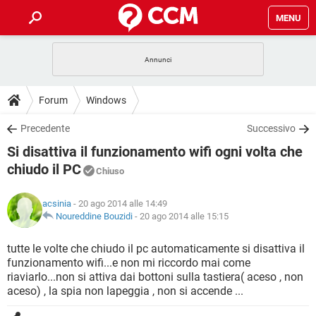
MENU
HOME
COVID-19
GAMING
GUIDE
Forum
Windows
INTRATTENIMENTO
ANDROID
COVID-19
GAMING
DOWNLOAD
Precedente
Successivo
iOS
WINDOWS 10
INTRATTENIMENTO
ANDROID
Si disattiva il funzionamento wifi ogni volta che
INSTAGRAM
COVID-19
WHATSAPP
GAMING
FORUM
iOS
WINDOWS 10
chiudo il PC
Chiuso
TIKTOK
INTRATTENIMENTO
FACEBOOK
ANDROID
INSTAGRAM
COVID-19
WHATSAPP
GAMING
GLOSSARIO
HARDWARE
iOS
WINDOWS 10
acsinia
- 20 ago 2014 alle 14:49
TIKTOK
INTRATTENIMENTO
FACEBOOK
ANDROID
Noureddine Bouzidi
-
20 ago 2014 alle 15:15
INSTAGRAM
COVID-19
WHATSAPP
GAMING
HARDWARE
iOS
WINDOWS 10
tutte le volte che chiudo il pc automaticamente si disattiva il
TIKTOK
INTRATTENIMENTO
FACEBOOK
ANDROID
INSTAGRAM
WHATSAPP
funzionamento wifi...e non mi riccordo mai come
HARDWARE
iOS
WINDOWS 10
riaviarlo...non si attiva dai bottoni sulla tastiera( aceso , non
TIKTOK
FACEBOOK
aceso) , la spia non lapeggia , non si accende ...
INSTAGRAM
WHATSAPP
HARDWARE