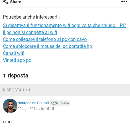
Share
TIKTOK
FACEBOOK
HARDWARE
Potrebbe anche interessarti:
Si disattiva il funzionamento wifi ogni volta che chiudo il PC
Il pc non si connette al wifi
Come collegare il telefono al pc con cavo
Come sbloccare il mouse del pc portatile hp
Canali wifi
Vinted app pc
1 risposta
RISPOSTA 1 / 1
Noureddine Bouzidi
15.404
20 ago 2014 alle 15:15
ciao,