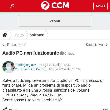
MENU
HOME
COVID-19
GAMING
GUIDE
Forum
Software
INTRATTENIMENTO
ANDROID
COVID-19
GAMING
DOWNLOAD
Precedente
Successivo
iOS
WINDOWS 10
INTRATTENIMENTO
ANDROID
Audio PC non funzionante
INSTAGRAM
COVID-19
WHATSAPP
GAMING
Chiuso
FORUM
iOS
WINDOWS 10
TIKTOK
INTRATTENIMENTO
FACEBOOK
ANDROID
mattiagiorgia95
- 18 ago 2014 alle 18:05
INSTAGRAM
COVID-19
WHATSAPP
GAMING
GLOSSARIO
Noureddine Bouzidi
-
18 ago 2014 alle 18:15
HARDWARE
iOS
WINDOWS 10
TIKTOK
INTRATTENIMENTO
FACEBOOK
ANDROID
INSTAGRAM
COVID-19
WHATSAPP
GAMING
Salve a tutti, improvvisamente l'audio del PC ha smesso di
HARDWARE
iOS
WINDOWS 10
funzionare. Mi da un problema di dispositivo audio
TIKTOK
INTRATTENIMENTO
FACEBOOK
ANDROID
disabilitato e c'è una X rossa sull'icona del volume.
INSTAGRAM
WHATSAPP
Il PC è un Sony Vaio PCG-71911m.
HARDWARE
iOS
WINDOWS 10
TIKTOK
FACEBOOK
Come posso risolvere il problema?
INSTAGRAM
WHATSAPP
HARDWARE