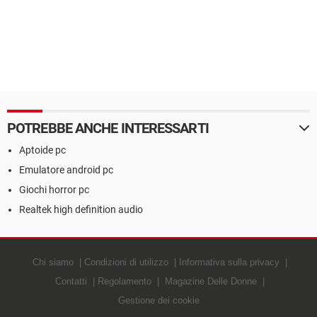
POTREBBE ANCHE INTERESSARTI
Aptoide pc
Emulatore android pc
Giochi horror pc
Realtek high definition audio
Chi siamo
Condizioni di utilizzo
Informativa sulla privacy
Contatti
Regolamento
Magazine Delle Donne
Gestione dei cookie