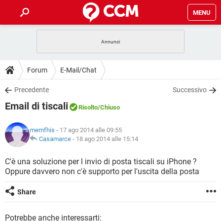
MENU
HOME
COVID-19
GAMING
GUIDE
Forum
E-Mail/Chat
INTRATTENIMENTO
ANDROID
COVID-19
GAMING
DOWNLOAD
Precedente
Successivo
iOS
WINDOWS 10
INTRATTENIMENTO
ANDROID
Email di tiscali
INSTAGRAM
COVID-19
WHATSAPP
GAMING
Risolto
/Chiuso
FORUM
iOS
WINDOWS 10
TIKTOK
INTRATTENIMENTO
FACEBOOK
ANDROID
memfhis
- 17 ago 2014 alle 09:55
INSTAGRAM
COVID-19
WHATSAPP
GAMING
GLOSSARIO
Casamarce
-
18 ago 2014 alle 15:14
HARDWARE
iOS
WINDOWS 10
TIKTOK
INTRATTENIMENTO
FACEBOOK
ANDROID
INSTAGRAM
COVID-19
WHATSAPP
GAMING
C'è una soluzione per l invio di posta tiscali su iPhone ?
HARDWARE
iOS
WINDOWS 10
Oppure davvero non c'è supporto per l'uscita della posta
TIKTOK
INTRATTENIMENTO
FACEBOOK
ANDROID
INSTAGRAM
WHATSAPP
HARDWARE
iOS
WINDOWS 10
Share
TIKTOK
FACEBOOK
INSTAGRAM
WHATSAPP
HARDWARE
Potrebbe anche interessarti: