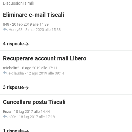
Discussioni simili
Eliminare e-mail Tiscali
fl48
-
20 feb 2019 alle 14:39
Henry63
-
3 mar 2020 alle 15:38
4 risposte
Recuperare account mail Libero
michelin2
-
8 ago 2019 alle 17:11
e-claudia
-
12 ago 2019 alle 09:14
3 risposte
Cancellare posta Tiscali
Enzo
-
18 lug 2017 alle 14:44
n00r
-
18 lug 2017 alle 17:18
1 risposta