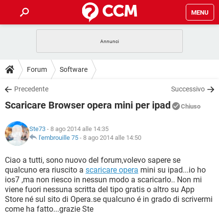
MENU
HOME
COVID-19
GAMING
GUIDE
Forum
Software
INTRATTENIMENTO
ANDROID
COVID-19
GAMING
DOWNLOAD
Precedente
Successivo
iOS
WINDOWS 10
INTRATTENIMENTO
ANDROID
Scaricare Browser opera mini per ipad
INSTAGRAM
COVID-19
WHATSAPP
GAMING
Chiuso
FORUM
iOS
WINDOWS 10
TIKTOK
INTRATTENIMENTO
FACEBOOK
ANDROID
Ste73
- 8 ago 2014 alle 14:35
INSTAGRAM
COVID-19
WHATSAPP
GAMING
GLOSSARIO
l'embrouille 75
-
8 ago 2014 alle 14:50
HARDWARE
iOS
WINDOWS 10
TIKTOK
INTRATTENIMENTO
FACEBOOK
ANDROID
INSTAGRAM
COVID-19
WHATSAPP
GAMING
Ciao a tutti, sono nuovo del forum,volevo sapere se
HARDWARE
iOS
WINDOWS 10
qualcuno era riuscito a
scaricare opera
mini su ipad...io ho
TIKTOK
INTRATTENIMENTO
FACEBOOK
ANDROID
ios7 ,ma non riesco in nessun modo a scaricarlo.. Non mi
INSTAGRAM
WHATSAPP
viene fuori nessuna scritta del tipo gratis o altro su App
HARDWARE
iOS
WINDOWS 10
TIKTOK
FACEBOOK
Store né sul sito di Opera.se qualcuno é in grado di scrivermi
INSTAGRAM
WHATSAPP
come ha fatto...grazie Ste
HARDWARE