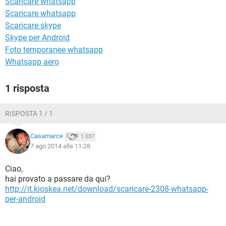
Scaricare whatsapp
TIKTOK
FACEBOOK
Scaricare whatsapp
HARDWARE
Scaricare skype
Skype per Android
Foto temporanee whatsapp
Whatsapp aero
1 risposta
RISPOSTA 1 / 1
Casamarce
1.037
7 ago 2014 alle 11:28
Ciao,
hai provato a passare da qui?
http://it.kioskea.net/download/scaricare-2308-whatsapp-
per-android