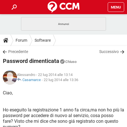
MENU
HOME
COVID-19
GAMING
GUIDE
Forum
Software
INTRATTENIMENTO
ANDROID
COVID-19
GAMING
DOWNLOAD
Precedente
Successivo
iOS
WINDOWS 10
INTRATTENIMENTO
ANDROID
Password dimenticata
INSTAGRAM
COVID-19
WHATSAPP
GAMING
Chiuso
FORUM
iOS
WINDOWS 10
TIKTOK
INTRATTENIMENTO
FACEBOOK
ANDROID
Alessandro
- 22 lug 2014 alle 13:14
INSTAGRAM
COVID-19
WHATSAPP
GAMING
GLOSSARIO
Casamarce
-
22 lug 2014 alle 13:36
HARDWARE
iOS
WINDOWS 10
TIKTOK
INTRATTENIMENTO
FACEBOOK
ANDROID
INSTAGRAM
COVID-19
WHATSAPP
GAMING
Ciao,
HARDWARE
iOS
WINDOWS 10
TIKTOK
INTRATTENIMENTO
FACEBOOK
ANDROID
INSTAGRAM
WHATSAPP
Ho eseguito la registrazione 1 anno fa circa,ma non ho più la
HARDWARE
iOS
WINDOWS 10
TIKTOK
FACEBOOK
password per accedere di nuovo al servizio, cosa posso
INSTAGRAM
WHATSAPP
fare? Visto che mi dice che sono giá registrato con questo
HARDWARE
numero?