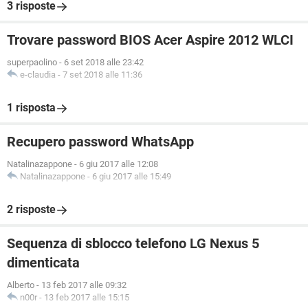
3 risposte
Trovare password BIOS Acer Aspire 2012 WLCI
superpaolino
-
6 set 2018 alle 23:42
e-claudia
-
7 set 2018 alle 11:36
1 risposta
Recupero password WhatsApp
Natalinazappone
-
6 giu 2017 alle 12:08
Natalinazappone
-
6 giu 2017 alle 15:49
2 risposte
Sequenza di sblocco telefono LG Nexus 5
dimenticata
Alberto
-
13 feb 2017 alle 09:32
n00r
-
13 feb 2017 alle 15:15