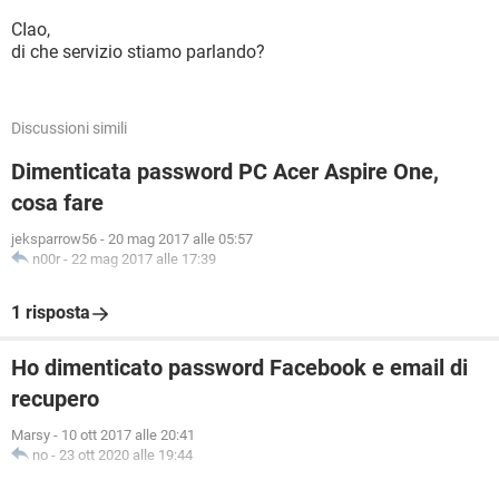
CIao,
di che servizio stiamo parlando?
Discussioni simili
Dimenticata password PC Acer Aspire One,
cosa fare
jeksparrow56
-
20 mag 2017 alle 05:57
n00r
-
22 mag 2017 alle 17:39
1 risposta
Ho dimenticato password Facebook e email di
recupero
Marsy
-
10 ott 2017 alle 20:41
no
-
23 ott 2020 alle 19:44