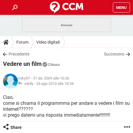
MENU
HOME
COVID-19
GAMING
GUIDE
Forum
Video digitali
INTRATTENIMENTO
ANDROID
COVID-19
GAMING
DOWNLOAD
Precedente
Successivo
iOS
WINDOWS 10
INTRATTENIMENTO
ANDROID
Vedere un film
INSTAGRAM
COVID-19
WHATSAPP
GAMING
Chiuso
FORUM
iOS
WINDOWS 10
TIKTOK
INTRATTENIMENTO
FACEBOOK
ANDROID
miky97
- 31 dic 2009 alle 10:36
INSTAGRAM
COVID-19
WHATSAPP
GAMING
GLOSSARIO
stelly -
24 ago 2010 alle 18:34
HARDWARE
iOS
WINDOWS 10
TIKTOK
INTRATTENIMENTO
FACEBOOK
ANDROID
INSTAGRAM
COVID-19
WHATSAPP
GAMING
Ciao,
HARDWARE
iOS
WINDOWS 10
come si chiama il programmma per andare a vedere i film su
TIKTOK
INTRATTENIMENTO
FACEBOOK
ANDROID
internet??????
INSTAGRAM
WHATSAPP
vi prego datemi una risposta immediatamente!!!!!!!!!
HARDWARE
iOS
WINDOWS 10
TIKTOK
FACEBOOK
INSTAGRAM
WHATSAPP
Share
HARDWARE