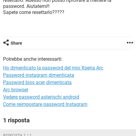
resettarlo. Adesso non posso riprovare a mettere la
TIKTOK
FACEBOOK
password. Aiutatemi!!
Sapete come resettarlo?????
HARDWARE
Share
Potrebbe anche interessarti:
Ho dimenticato la password del mio Xperia Arc
Password instagram dimenticata
Password bios acer dimenticata
Arc browser
Vedere password asterischi android
Come reimpostare password Instagram
1 risposta
RISPOSTA 1 / 1