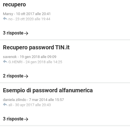
recupero
Marsy
-
10 ott 2017 alle 20:41
no
-
23 ott 2020 alle 19:44
3 risposte
Recupero password TIN.it
savenok
-
19 gen 2018 alle 09:09
G.HENRI
-
24 gen 2018 alle 14:25
2 risposte
Esempio di password alfanumerica
daniela zilindo
-
7 mar 2014 alle 15:57
ali
-
30 apr 2017 alle 20:43
3 risposte