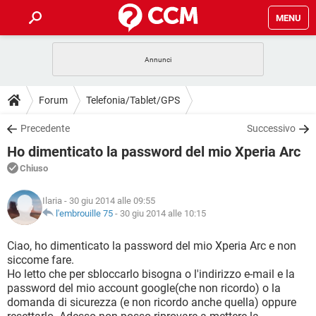
MENU
HOME
COVID-19
GAMING
GUIDE
Forum
Telefonia/Tablet/GPS
INTRATTENIMENTO
ANDROID
COVID-19
GAMING
DOWNLOAD
Precedente
Successivo
iOS
WINDOWS 10
INTRATTENIMENTO
ANDROID
Ho dimenticato la password del mio Xperia Arc
INSTAGRAM
COVID-19
WHATSAPP
GAMING
FORUM
iOS
WINDOWS 10
Chiuso
TIKTOK
INTRATTENIMENTO
FACEBOOK
ANDROID
INSTAGRAM
COVID-19
WHATSAPP
GAMING
GLOSSARIO
HARDWARE
iOS
Ilaria
- 30 giu 2014 alle 09:55
WINDOWS 10
TIKTOK
INTRATTENIMENTO
FACEBOOK
ANDROID
l'embrouille 75
-
30 giu 2014 alle 10:15
INSTAGRAM
COVID-19
WHATSAPP
GAMING
HARDWARE
iOS
WINDOWS 10
Ciao, ho dimenticato la password del mio Xperia Arc e non
TIKTOK
INTRATTENIMENTO
FACEBOOK
ANDROID
siccome fare.
INSTAGRAM
WHATSAPP
Ho letto che per sbloccarlo bisogna o l'indirizzo e-mail e la
HARDWARE
iOS
WINDOWS 10
TIKTOK
FACEBOOK
password del mio account google(che non ricordo) o la
INSTAGRAM
WHATSAPP
domanda di sicurezza (e non ricordo anche quella) oppure
HARDWARE