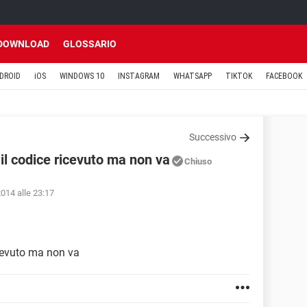
DOWNLOAD
GLOSSARIO
DROID
iOS
WINDOWS 10
INSTAGRAM
WHATSAPP
TIKTOK
FACEBOOK
Successivo
il codice ricevuto ma non va
Chiuso
2014 alle 23:17
icevuto ma non va