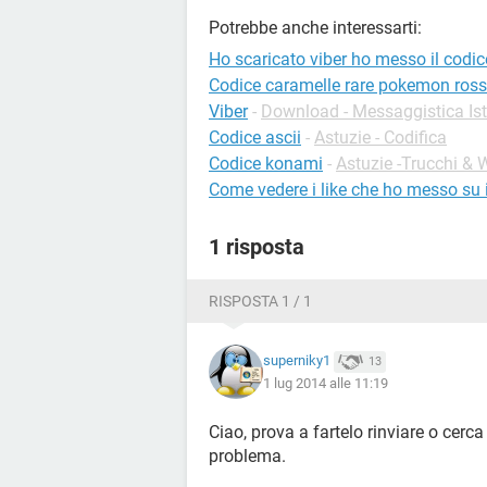
Potrebbe anche interessarti:
Ho scaricato viber ho messo il codi
Codice caramelle rare pokemon ros
Viber
-
Download - Messaggistica Is
Codice ascii
-
Astuzie - Codifica
Codice konami
-
Astuzie -Trucchi &
Come vedere i like che ho messo su
1 risposta
RISPOSTA 1 / 1
superniky1
13
1 lug 2014 alle 11:19
Ciao, prova a fartelo rinviare o cerca
problema.