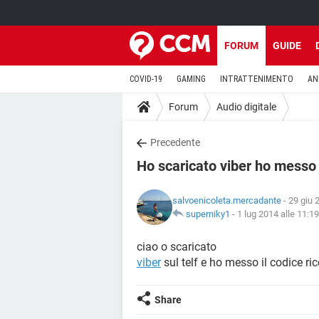
FORUM
GUIDE
COVID-19
GAMING
INTRATTENIMENTO
AN
Forum
Audio digitale
Precedente
Ho scaricato viber ho messo 
salvoenicoleta.mercadante
- 29 giu 
superniky1
-
1 lug 2014 alle 11:19
ciao o scaricato
viber
sul telf e ho messo il codice r
Share