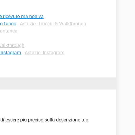
ce ricevuto ma non va
so fuoco
-
Astuzie -Trucchi & Walkthrough
tantanea
 Walkthrough
 instagram
-
Astuzie -Instagram
 di essere piu preciso sulla descrizione tuo