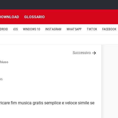
DOWNLOAD
GLOSSARIO
DROID
iOS
WINDOWS 10
INSTAGRAM
WHATSAPP
TIKTOK
FACEBOOK
Successivo
hiuso
46
icare fim musica gratis semplice e veloce simile se