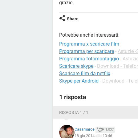
grazie
Share
Potrebbe anche interessarti:
Programma x scaricare film
Programma per scaricare
-
Astuzie -
Programma fotomontaggio
-
Astuzi
Scaricare skype
-
Download - Telefon
Scaricare film da netflix
-
Skype per Android
-
Download - Tele
1 risposta
RISPOSTA 1 / 1
Casamarce
1.037
18 giu 2014 alle 10:46