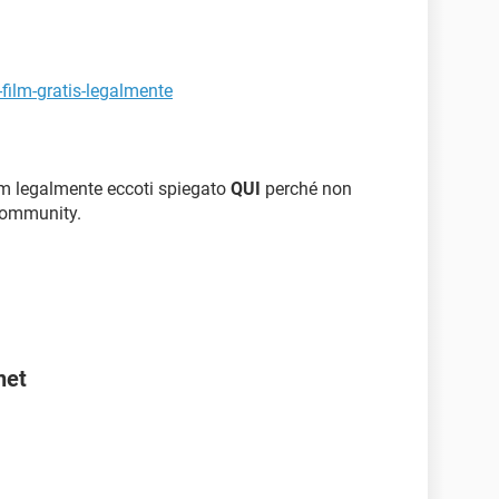
-film-gratis-legalmente
ilm legalmente eccoti spiegato
QUI
perché non
 community.
net