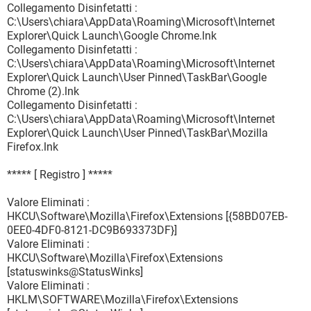
Collegamento Disinfetatti :
C:\Users\chiara\AppData\Roaming\Microsoft\Internet
Explorer\Quick Launch\Google Chrome.lnk
Collegamento Disinfetatti :
C:\Users\chiara\AppData\Roaming\Microsoft\Internet
Explorer\Quick Launch\User Pinned\TaskBar\Google
Chrome (2).lnk
Collegamento Disinfetatti :
C:\Users\chiara\AppData\Roaming\Microsoft\Internet
Explorer\Quick Launch\User Pinned\TaskBar\Mozilla
Firefox.lnk
***** [ Registro ] *****
Valore Eliminati :
HKCU\Software\Mozilla\Firefox\Extensions [{58BD07EB-
0EE0-4DF0-8121-DC9B693373DF}]
Valore Eliminati :
HKCU\Software\Mozilla\Firefox\Extensions
[statuswinks@StatusWinks]
Valore Eliminati :
HKLM\SOFTWARE\Mozilla\Firefox\Extensions