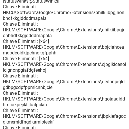
[statuswinks@StatusWinks]
Chiave Eliminati :
HKCU\Software\Google\Chrome\Extensions\ahilkiibpgjnon
bhdfkkgjddddmapala
Chiave Eliminati :
HKLM\SOFTWARE\Google\Chrome\Extensions\ahilkiibpgjn
onbhdfkkgjddddmapala
Chiave Eliminati : [x64]
HKLM\SOFTWARE\Google\Chrome\Extensions\bbjciahcea
mgodcoidkjpchnokgfpphh
Chiave Eliminati : [x64]
HKLM\SOFTWARE\Google\Chrome\Extensions\cjpglkicenol
lcignonpgiafdgfeehoj
Chiave Eliminati :
HKLM\SOFTWARE\Google\Chrome\Extensions\dednnpigld
gdbpgcdpfppmlcnnbjciel
Chiave Eliminati :
HKLM\SOFTWARE\Google\Chrome\Extensions\hgojaaaidd
hmiiakpejiklijbalpckih
Chiave Eliminati :
HKLM\SOFTWARE\Google\Chrome\Extensions\jbpkiefagoc
gkmemidfngdkamloieekf
Chiave Eliminati :