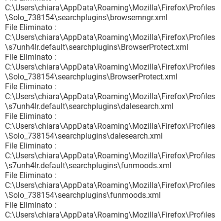
C:\Users\chiara\AppData\Roaming\Mozilla\Firefox\Profiles
\Solo_738154\searchplugins\browsemngr.xml
File Eliminato :
C:\Users\chiara\AppData\Roaming\Mozilla\Firefox\Profiles
\s7unh4lr.default\searchplugins\BrowserProtect.xml
File Eliminato :
C:\Users\chiara\AppData\Roaming\Mozilla\Firefox\Profiles
\Solo_738154\searchplugins\BrowserProtect.xml
File Eliminato :
C:\Users\chiara\AppData\Roaming\Mozilla\Firefox\Profiles
\s7unh4lr.default\searchplugins\dalesearch.xml
File Eliminato :
C:\Users\chiara\AppData\Roaming\Mozilla\Firefox\Profiles
\Solo_738154\searchplugins\dalesearch.xml
File Eliminato :
C:\Users\chiara\AppData\Roaming\Mozilla\Firefox\Profiles
\s7unh4lr.default\searchplugins\funmoods.xml
File Eliminato :
C:\Users\chiara\AppData\Roaming\Mozilla\Firefox\Profiles
\Solo_738154\searchplugins\funmoods.xml
File Eliminato :
C:\Users\chiara\AppData\Roaming\Mozilla\Firefox\Profiles