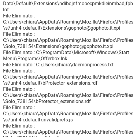
Data\Default\Extensions\ndibdjnfmopecpmkdieinmbadjfpb
lof
File Eliminato :
C:\Users\chiara\AppData\Roaming\Mozilla\Firefox\Profiles
\s7unh4lr.default\Extensions\gophoto@gophoto.it.xpi
File Eliminato :
C:\Users\chiara\AppData\Roaming\Mozilla\Firefox\Profiles
\Solo_738154\Extensions\gophoto@gophoto.it.xpi
File Eliminato : C:\ProgramData\Microsoft\Windows\Start
Menu\Programs\Offerbox.lnk
File Eliminato : C:\Users\chiara\daemonprocess.txt
File Eliminato :
C:\Users\chiara\AppData\Roaming\Mozilla\Firefox\Profiles
\s7unh4lr.default\bProtector_extensions.rdf
File Eliminato :
C:\Users\chiara\AppData\Roaming\Mozilla\Firefox\Profiles
\Solo_738154\bProtector_extensions.rdf
File Eliminato :
C:\Users\chiara\AppData\Roaming\Mozilla\Firefox\Profiles
\s7unh4lr.default\invalidprefs.js
File Eliminato :
C:\Users\chiara\AppData\Roaming\Mozilla\Firefox\Profiles