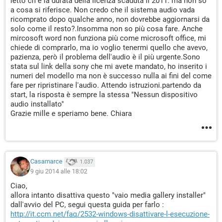
letto ch e la durata della licenza scaduta il 2011. ma non so
a cosa si riferisce. Non credo che il sistema audio vada
ricomprato dopo qualche anno, non dovrebbe aggiornarsi da
solo come il resto?.Insomma non so più cosa fare. Anche
mircosoft word non funziona più come microsoft office, mi
chiede di comprarlo, ma io voglio tenermi quello che avevo,
pazienza, però il problema dell'audio è il più urgente.Sono
stata sul link della sony che mi avete mandato, ho inserito i
numeri del modello ma non è successo nulla ai fini del come
fare per ripristinare l'audio. Attendo istruzioni.partendo da
start, la risposta è sempre la stessa "Nessun dispositivo
audio installato"
Grazie mille e speriamo bene. Chiara
Casamarce
1.037
9 giu 2014 alle 18:02
Ciao,
allora intanto disattiva questo "vaio media gallery installer"
dall'avvio del PC, segui questa guida per farlo :
http://it.ccm.net/faq/2532-windows-disattivare-l-esecuzione-