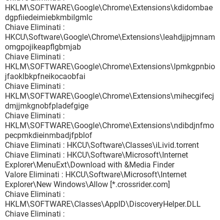
HKLM\SOFTWARE\Google\Chrome\Extensions\kdidombae
dgpfiiedeimiebkmbilgmlc
Chiave Eliminati :
HKCU\Software\Google\Chrome\Extensions\leahdjjpjmnam
omgpojikeapflgbmjab
Chiave Eliminati :
HKLM\SOFTWARE\Google\Chrome\Extensions\lpmkgpnbio
jfaoklbkpfneikocaobfai
Chiave Eliminati :
HKLM\SOFTWARE\Google\Chrome\Extensions\mihecgifecj
dmjjmkgnobfpladefgige
Chiave Eliminati :
HKLM\SOFTWARE\Google\Chrome\Extensions\ndibdjnfmo
pecpmkdieinmbadjfpblof
Chiave Eliminati : HKCU\Software\Classes\iLivid.torrent
Chiave Eliminati : HKCU\Software\Microsoft\Internet
Explorer\MenuExt\Download with &Media Finder
Valore Eliminati : HKCU\Software\Microsoft\Internet
Explorer\New Windows\Allow [*.crossrider.com]
Chiave Eliminati :
HKLM\SOFTWARE\Classes\AppID\DiscoveryHelper.DLL
Chiave Eliminati :