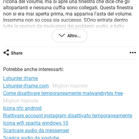
l'icona del volume, ma si apre una finestra che dice che gli
TIKTOK
FACEBOOK
altoparlanti e nessuna cuffia sono collegati. Questa finestra
HARDWARE
non si era mai aperta prima, ma appariva l'asta del volume.
Insomma non so cosa sia successo. SOno entrata dentro
tutte le opzioni da risoluzioni dei problemi audio, e tutto
risulta attivo. Poi da pannello di controllo, fatti altri
Altro...
rilevamenti risulta che non c'è nessun driver audio. Il mio
dispositivo era High definition audio di microsoft windows il
mio portatile è un vaio windows 7. Era successo altre volte,
Share
ma bastava scaricare un nuovo driver per risolve, ho provato
a farlo ma anche disattivando l'antivirus non me lo fa
Potrebbe anche interessarti:
installare. Chiedo aiuto e mi scuso per l'imprecisione e
lungaggine, ma son oun autodidatta nemmeno giovane.
Lshunter iframe
Lshunter-iframe.com
- Migliori risposte
Come disattivare temporaneamente malwarebytes free
-
Migliori risposte
Icona nfc android
Riattivare account instagram disattivato temporaneamente
Icona wifi sparita windows 10
Scaricare audio da messenger
Scarica audio da youtube