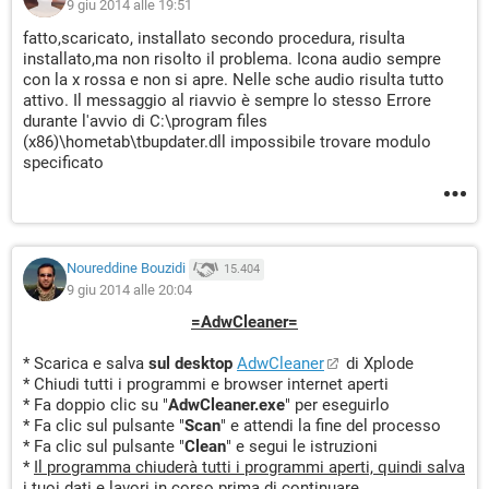
9 giu 2014 alle 19:51
fatto,scaricato, installato secondo procedura, risulta
installato,ma non risolto il problema. Icona audio sempre
con la x rossa e non si apre. Nelle sche audio risulta tutto
attivo. Il messaggio al riavvio è sempre lo stesso Errore
durante l'avvio di C:\program files
(x86)\hometab\tbupdater.dll impossibile trovare modulo
specificato
Noureddine Bouzidi
15.404
9 giu 2014 alle 20:04
=AdwCleaner=
* Scarica e salva
sul desktop
AdwCleaner
di Xplode
* Chiudi tutti i programmi e browser internet aperti
* Fa doppio clic su "
AdwCleaner.exe
" per eseguirlo
* Fa clic sul pulsante "
Scan
" e attendi la fine del processo
* Fa clic sul pulsante "
Clean
" e segui le istruzioni
*
Il programma chiuderà tutti i programmi aperti, quindi salva
i tuoi dati e lavori in corso prima di continuare