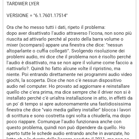
TARDWER LYER
VERSIONE = "6.1.7601.17514"
Ora che ho messo tutti i dati, ripeto il problema:
dopo aver disattivato l'audio attraverso l'icona, non sono più
riuscita ad attivarlo perché al posto della barra volume o
mixer (scomparsi) appare una finestra che dice: "nessun
altoparlante o cuffia collegati". Svolgendo risoluzione dei
problemi audio, mi dice che il problema non è risolto perché
l'audio è disattivato, ma se non apre il volume come faccio a
riattivarlo?. Quindi ho fatto alcune volte il ripristino, ma
niente. Poi entrando direttamente nei programmi audio video
giochi, la scoperta. Dice che non c'è nessun dispositivo
audio nel computer. Ho provato ad aggiornare e reinstallare
quello che c'era prima, ma dice sempre che il driver non si è
installato perché c'è un'altra installazione in atto, in effetti da
un po' di tempo si apre autonomamente una fastidiosissima
finestra che dice "vaio media gallery installer" blocca i lavori
di scrittura e sono costretta ogni volta a chiuderla, ma dopo
poco riappare. Comunque l'audio funzionava anche con
questo problema, quindi non può dipendere da quello. Ho
aperto tutte le schede audio entrando anche in avanzate, ho