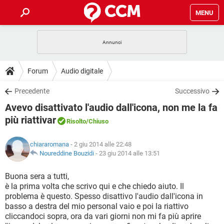
MENU
HOME
COVID-19
GAMING
GUIDE
Forum
Audio digitale
INTRATTENIMENTO
ANDROID
COVID-19
GAMING
DOWNLOAD
Precedente
Successivo
iOS
WINDOWS 10
INTRATTENIMENTO
ANDROID
Avevo disattivato l'audio dall'icona, non me la fa
INSTAGRAM
COVID-19
WHATSAPP
GAMING
FORUM
iOS
WINDOWS 10
più riattivar
Risolto
/Chiuso
TIKTOK
INTRATTENIMENTO
FACEBOOK
ANDROID
INSTAGRAM
COVID-19
WHATSAPP
GAMING
GLOSSARIO
HARDWARE
iOS
WINDOWS 10
chiararomana
- 2 giu 2014 alle 22:48
TIKTOK
INTRATTENIMENTO
FACEBOOK
ANDROID
Noureddine Bouzidi
-
23 giu 2014 alle 13:51
INSTAGRAM
COVID-19
WHATSAPP
GAMING
HARDWARE
iOS
WINDOWS 10
Buona sera a tutti,
TIKTOK
INTRATTENIMENTO
FACEBOOK
ANDROID
INSTAGRAM
WHATSAPP
è la prima volta che scrivo qui e che chiedo aiuto. Il
HARDWARE
iOS
WINDOWS 10
problema è questo. Spesso disattivo l'audio dall'icona in
TIKTOK
FACEBOOK
basso a destra del mio personal vaio e poi la riattivo
INSTAGRAM
WHATSAPP
cliccandoci sopra, ora da vari giorni non mi fa più aprire
HARDWARE