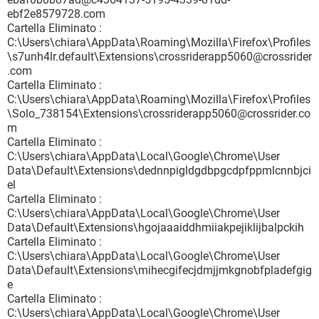
ebf2e8579728.com
Cartella Eliminato :
C:\Users\chiara\AppData\Roaming\Mozilla\Firefox\Profiles
\s7unh4lr.default\Extensions\crossriderapp5060@crossrider
.com
Cartella Eliminato :
C:\Users\chiara\AppData\Roaming\Mozilla\Firefox\Profiles
\Solo_738154\Extensions\crossriderapp5060@crossrider.co
m
Cartella Eliminato :
C:\Users\chiara\AppData\Local\Google\Chrome\User
Data\Default\Extensions\dednnpigldgdbpgcdpfppmlcnnbjci
el
Cartella Eliminato :
C:\Users\chiara\AppData\Local\Google\Chrome\User
Data\Default\Extensions\hgojaaaiddhmiiakpejiklijbalpckih
Cartella Eliminato :
C:\Users\chiara\AppData\Local\Google\Chrome\User
Data\Default\Extensions\mihecgifecjdmjjmkgnobfpladefgig
e
Cartella Eliminato :
C:\Users\chiara\AppData\Local\Google\Chrome\User