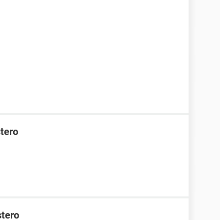
stero
stero