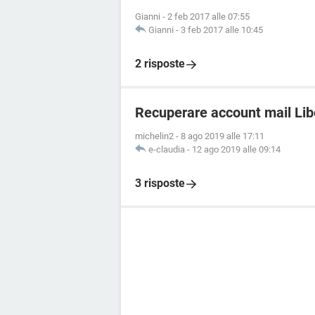
Gianni
-
2 feb 2017 alle 07:55
Gianni
-
3 feb 2017 alle 10:45
2 risposte
Recuperare account mail Lib
michelin2
-
8 ago 2019 alle 17:11
e-claudia
-
12 ago 2019 alle 09:14
3 risposte