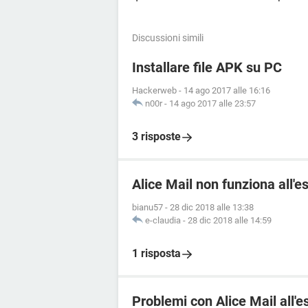
Discussioni simili
Installare file APK su PC
Hackerweb
-
14 ago 2017 alle 16:16
n00r
-
14 ago 2017 alle 23:57
3 risposte
Alice Mail non funziona all'e
bianu57
-
28 dic 2018 alle 13:38
e-claudia
-
28 dic 2018 alle 14:59
1 risposta
Problemi con Alice Mail all'e