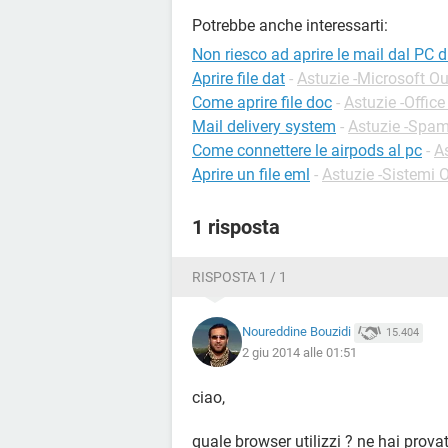
Potrebbe anche interessarti:
Non riesco ad aprire le mail dal PC d
Aprire file dat
-
Astuzie -Microsoft O
Come aprire file doc
-
Astuzie -Offic
Mail delivery system
-
Astuzie -Spa
Come connettere le airpods al pc
-
A
Aprire un file eml
-
Astuzie -Sistemi O
1 risposta
RISPOSTA 1 / 1
Noureddine Bouzidi
15.404
2 giu 2014 alle 01:51
ciao,
quale browser utilizzi ? ne hai provat