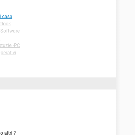
i casa
utlook
e Software
m
stuzie -PC
perativi
o altri ?