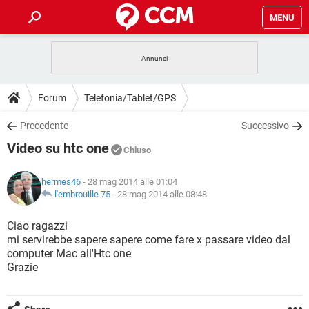
MENU
HOME
COVID-19
GAMING
GUIDE
Forum
Telefonia/Tablet/GPS
INTRATTENIMENTO
ANDROID
COVID-19
GAMING
DOWNLOAD
Precedente
Successivo
iOS
WINDOWS 10
INTRATTENIMENTO
ANDROID
Video su htc one
INSTAGRAM
COVID-19
WHATSAPP
GAMING
Chiuso
FORUM
iOS
WINDOWS 10
TIKTOK
INTRATTENIMENTO
FACEBOOK
ANDROID
hermes46
- 28 mag 2014 alle 01:04
INSTAGRAM
COVID-19
WHATSAPP
GAMING
GLOSSARIO
l'embrouille 75
-
28 mag 2014 alle 08:48
HARDWARE
iOS
WINDOWS 10
TIKTOK
INTRATTENIMENTO
FACEBOOK
ANDROID
INSTAGRAM
COVID-19
WHATSAPP
GAMING
Ciao ragazzi
HARDWARE
iOS
WINDOWS 10
mi servirebbe sapere sapere come fare x passare video dal
TIKTOK
INTRATTENIMENTO
FACEBOOK
ANDROID
computer Mac all'Htc one
INSTAGRAM
WHATSAPP
Grazie
HARDWARE
iOS
WINDOWS 10
TIKTOK
FACEBOOK
INSTAGRAM
WHATSAPP
HARDWARE