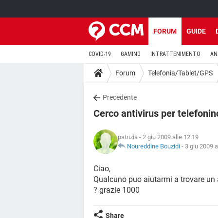
FORUM
GUIDE
COVID-19
GAMING
INTRATTENIMENTO
AN
Forum
Telefonia/Tablet/GPS
Precedente
Cerco antivirus per telefonin
patrizia
- 2 giu 2009 alle 12:19
Noureddine Bouzidi
-
3 giu 2009 a
Ciao,
Qualcuno puo aiutarmi a trovare un
? grazie 1000
Share