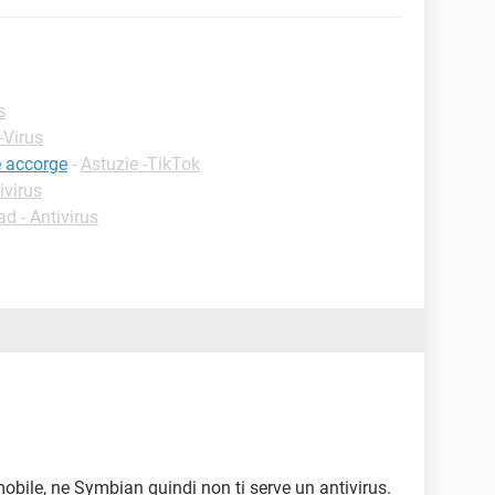
s
-Virus
e accorge
-
Astuzie -TikTok
ivirus
d - Antivirus
obile, ne Symbian quindi non ti serve un antivirus.