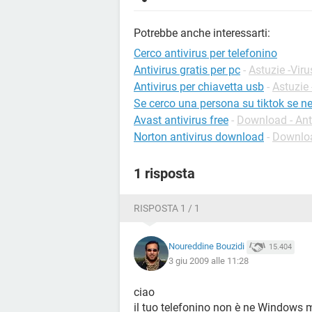
Potrebbe anche interessarti:
Cerco antivirus per telefonino
Antivirus gratis per pc
-
Astuzie -Viru
Antivirus per chiavetta usb
-
Astuzie 
Se cerco una persona su tiktok se n
Avast antivirus free
-
Download - Ant
Norton antivirus download
-
Downloa
1 risposta
RISPOSTA 1 / 1
Noureddine Bouzidi
15.404
3 giu 2009 alle 11:28
ciao
il tuo telefonino non è ne Windows m