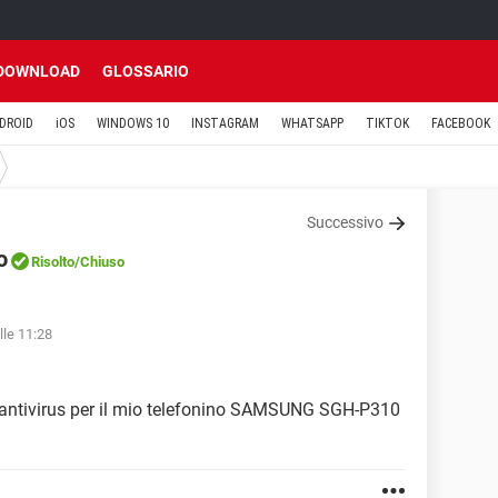
DOWNLOAD
GLOSSARIO
DROID
iOS
WINDOWS 10
INSTAGRAM
WHATSAPP
TIKTOK
FACEBOOK
Successivo
o
Risolto
/Chiuso
lle 11:28
 antivirus per il mio telefonino SAMSUNG SGH-P310