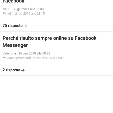
Facebook
ale90
-
30 giu 2011 alle 15:38
adri
-
2 feb 2019 alle 23:15
75 risposte
Perché risulto sempre online su Facebook
Messenger
Valentina
-
16 gen 2018 alle 00:33
ManagerRichard
-
9 mar 2018 alle 11:09
2 risposte