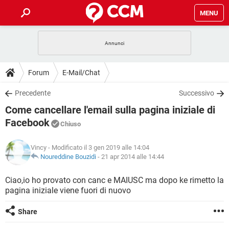
MENU
HOME
COVID-19
GAMING
GUIDE
Forum
E-Mail/Chat
INTRATTENIMENTO
ANDROID
COVID-19
GAMING
DOWNLOAD
Precedente
Successivo
iOS
WINDOWS 10
INTRATTENIMENTO
ANDROID
Come cancellare l'email sulla pagina iniziale di
INSTAGRAM
COVID-19
WHATSAPP
GAMING
FORUM
iOS
WINDOWS 10
Facebook
Chiuso
TIKTOK
INTRATTENIMENTO
FACEBOOK
ANDROID
INSTAGRAM
COVID-19
WHATSAPP
GAMING
GLOSSARIO
HARDWARE
iOS
WINDOWS 10
Vincy
- Modificato il 3 gen 2019 alle 14:04
TIKTOK
INTRATTENIMENTO
FACEBOOK
ANDROID
Noureddine Bouzidi
-
21 apr 2014 alle 14:44
INSTAGRAM
COVID-19
WHATSAPP
GAMING
HARDWARE
iOS
WINDOWS 10
Ciao,io ho provato con canc e MAIUSC ma dopo ke rimetto la
TIKTOK
INTRATTENIMENTO
FACEBOOK
ANDROID
INSTAGRAM
WHATSAPP
pagina iniziale viene fuori di nuovo
HARDWARE
iOS
WINDOWS 10
TIKTOK
FACEBOOK
Share
INSTAGRAM
WHATSAPP
HARDWARE