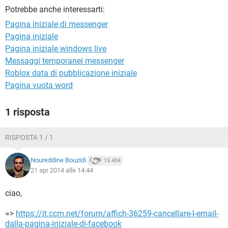
TIKTOK
FACEBOOK
Potrebbe anche interessarti:
HARDWARE
Pagina iniziale di messenger
Pagina iniziale
Pagina iniziale windows live
Messaggi temporanei messenger
Roblox data di pubblicazione iniziale
Pagina vuota word
1 risposta
RISPOSTA 1 / 1
Noureddine Bouzidi
15.404
21 apr 2014 alle 14:44
ciao,
=>
https://it.ccm.net/forum/affich-36259-cancellare-l-email-
dalla-pagina-iniziale-di-facebook