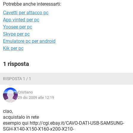
TIKTOK
FACEBOOK
Potrebbe anche interessarti:
Cavetti per attacco pc
HARDWARE
App vinted per pc
Yoosee per pc
Skype per pc
Emulatore pc per android
Kik per pc
1 risposta
RISPOSTA 1 / 1
Cristiano
29 dic 2009 alle 12:19
ciao,
acquistalo in rete
esempio qui http://cgi.ebay.it/CAVO-DATI-USB-SAMSUNG-
SGH-X140-X150-X160-x200-X210-