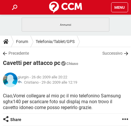
MENU
HOME
COVID-19
GAMING
GUIDE
Forum
Telefonia/Tablet/GPS
INTRATTENIMENTO
ANDROID
COVID-19
GAMING
DOWNLOAD
Precedente
Successivo
iOS
WINDOWS 10
INTRATTENIMENTO
ANDROID
Cavetti per attacco pc
INSTAGRAM
COVID-19
WHATSAPP
GAMING
Chiuso
FORUM
iOS
WINDOWS 10
TIKTOK
INTRATTENIMENTO
FACEBOOK
ANDROID
giurgin
- 26 dic 2009 alle 20:22
INSTAGRAM
COVID-19
WHATSAPP
GAMING
GLOSSARIO
Cristiano -
29 dic 2009 alle 12:19
HARDWARE
iOS
WINDOWS 10
TIKTOK
INTRATTENIMENTO
FACEBOOK
ANDROID
INSTAGRAM
COVID-19
WHATSAPP
GAMING
Ciao,Vorrei collegare al mio pc il mio telefonino Samsung
HARDWARE
iOS
WINDOWS 10
sghx140 per scaricare foto sul displaj ma non trovo il
TIKTOK
INTRATTENIMENTO
FACEBOOK
ANDROID
cavetto idoneo come posso reperirlo grazie.
INSTAGRAM
WHATSAPP
HARDWARE
iOS
WINDOWS 10
TIKTOK
FACEBOOK
Share
INSTAGRAM
WHATSAPP
HARDWARE