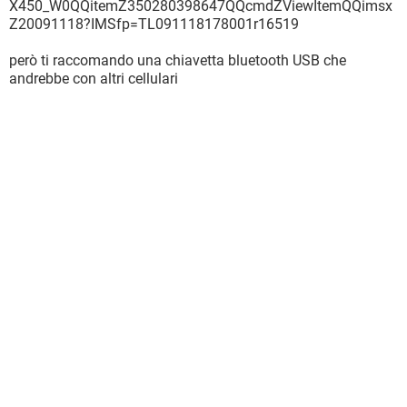
X450_W0QQitemZ350280398647QQcmdZViewItemQQimsx
Z20091118?IMSfp=TL091118178001r16519
però ti raccomando una chiavetta bluetooth USB che
andrebbe con altri cellulari