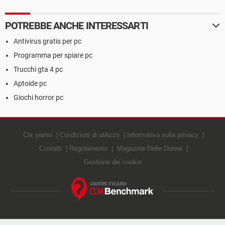
POTREBBE ANCHE INTERESSARTI
Antivirus gratis per pc
Programma per spiare pc
Trucchi gta 4 pc
Aptoide pc
Giochi horror pc
Chi siamo
Condizioni di utilizzo
Informativa sulla privacy
Contatti
Regolamento
Magazine Delle Donne
Gestione dei cookie