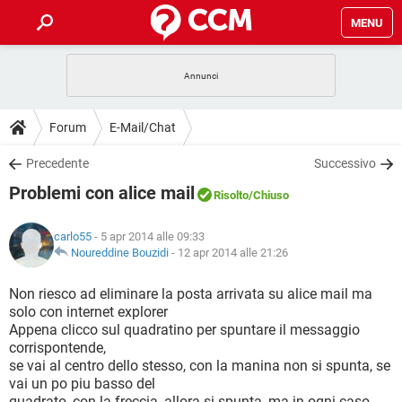
MENU
HOME
COVID-19
GAMING
GUIDE
Forum
E-Mail/Chat
INTRATTENIMENTO
ANDROID
COVID-19
GAMING
DOWNLOAD
Precedente
Successivo
iOS
WINDOWS 10
INTRATTENIMENTO
ANDROID
Problemi con alice mail
INSTAGRAM
COVID-19
WHATSAPP
GAMING
Risolto
/Chiuso
FORUM
iOS
WINDOWS 10
TIKTOK
INTRATTENIMENTO
FACEBOOK
ANDROID
carlo55
- 5 apr 2014 alle 09:33
INSTAGRAM
COVID-19
WHATSAPP
GAMING
GLOSSARIO
Noureddine Bouzidi
-
12 apr 2014 alle 21:26
HARDWARE
iOS
WINDOWS 10
TIKTOK
INTRATTENIMENTO
FACEBOOK
ANDROID
INSTAGRAM
COVID-19
WHATSAPP
GAMING
Non riesco ad eliminare la posta arrivata su alice mail ma
HARDWARE
iOS
WINDOWS 10
solo con internet explorer
TIKTOK
INTRATTENIMENTO
FACEBOOK
ANDROID
Appena clicco sul quadratino per spuntare il messaggio
INSTAGRAM
WHATSAPP
corrispontende,
HARDWARE
iOS
WINDOWS 10
TIKTOK
FACEBOOK
se vai al centro dello stesso, con la manina non si spunta, se
INSTAGRAM
WHATSAPP
vai un po piu basso del
HARDWARE
quadrato, con la freccia, allora si spunta, ma in ogni caso