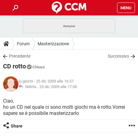
MENU
HOME
COVID-19
GAMING
GUIDE
Forum
Masterizzazione
INTRATTENIMENTO
ANDROID
COVID-19
GAMING
DOWNLOAD
Precedente
Successivo
iOS
WINDOWS 10
INTRATTENIMENTO
ANDROID
CD rotto
INSTAGRAM
COVID-19
WHATSAPP
GAMING
Chiuso
FORUM
iOS
WINDOWS 10
TIKTOK
INTRATTENIMENTO
FACEBOOK
ANDROID
si.giochi
- 25 dic 2009 alle 16:57
INSTAGRAM
COVID-19
WHATSAPP
GAMING
GLOSSARIO
Niitr0x -
25 dic 2009 alle 17:06
HARDWARE
iOS
WINDOWS 10
TIKTOK
INTRATTENIMENTO
FACEBOOK
ANDROID
INSTAGRAM
COVID-19
WHATSAPP
GAMING
Ciao,
HARDWARE
iOS
WINDOWS 10
ho un CD nel quale ci sono molti giochi ma è rotto.Vorrei
TIKTOK
INTRATTENIMENTO
FACEBOOK
ANDROID
sapere se è possibile masterizzarlo
INSTAGRAM
WHATSAPP
HARDWARE
iOS
WINDOWS 10
TIKTOK
FACEBOOK
Share
INSTAGRAM
WHATSAPP
HARDWARE