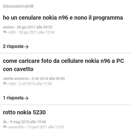
Discussioni simili
ho un cenulare nokia n96 e nono il programma
savino
-
28 giu 2011 alle 09:52
n00r
-
28 giu 2011 alle 12:34
2 risposte
come caricare foto da cellulare nokia n96 a PC
con cavetto
utente anonimo
-
2 ott 2014 alle 09:45
n00r
-
2 ott 2014 alle 11:05
1 risposta
rotto nokia 5230
ds
-
9 mag 2010 alle 19:06
xxmeridio
-
15 gen 2011 alle 12:57