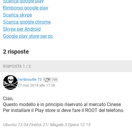
Scarica google play
TIKTOK
FACEBOOK
Rimborso google play
HARDWARE
Scarica skype
Scarica google chrome
Skype per Android
Google play store per pc
2 risposte
RISPOSTA 1 / 2
l'embrouille 75
749
27 mar 2014 alle 17:26
Ciao,
Questo modello è in principio riservato al mercato Cinese
Per installare il Play store si deve fare il ROOT del telefono.
Ubuntu 13.04 Firefox 21/ Magela 3 Opera 12.15