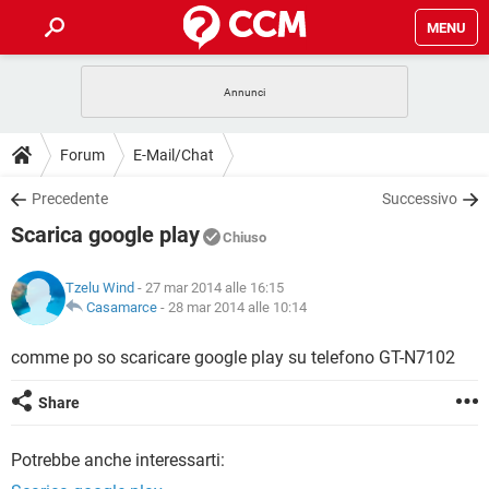
MENU
HOME
COVID-19
GAMING
GUIDE
Forum
E-Mail/Chat
INTRATTENIMENTO
ANDROID
COVID-19
GAMING
DOWNLOAD
Precedente
Successivo
iOS
WINDOWS 10
INTRATTENIMENTO
ANDROID
Scarica google play
INSTAGRAM
COVID-19
WHATSAPP
GAMING
Chiuso
FORUM
iOS
WINDOWS 10
TIKTOK
INTRATTENIMENTO
FACEBOOK
ANDROID
Tzelu Wind
- 27 mar 2014 alle 16:15
INSTAGRAM
COVID-19
WHATSAPP
GAMING
GLOSSARIO
Casamarce
-
28 mar 2014 alle 10:14
HARDWARE
iOS
WINDOWS 10
TIKTOK
INTRATTENIMENTO
FACEBOOK
ANDROID
INSTAGRAM
COVID-19
WHATSAPP
GAMING
comme po so scaricare google play su telefono GT-N7102
HARDWARE
iOS
WINDOWS 10
TIKTOK
INTRATTENIMENTO
FACEBOOK
ANDROID
Share
INSTAGRAM
WHATSAPP
HARDWARE
iOS
WINDOWS 10
TIKTOK
FACEBOOK
Potrebbe anche interessarti:
INSTAGRAM
WHATSAPP
HARDWARE