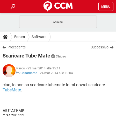
MENU
HOME
COVID-19
GAMING
GUIDE
Forum
Software
INTRATTENIMENTO
ANDROID
COVID-19
GAMING
DOWNLOAD
Precedente
Successivo
iOS
WINDOWS 10
INTRATTENIMENTO
ANDROID
Scaricare Tube Mate
INSTAGRAM
COVID-19
WHATSAPP
GAMING
Chiuso
FORUM
iOS
WINDOWS 10
TIKTOK
INTRATTENIMENTO
FACEBOOK
ANDROID
Marco
- 23 mar 2014 alle 15:11
INSTAGRAM
COVID-19
WHATSAPP
GAMING
GLOSSARIO
Casamarce
-
24 mar 2014 alle 10:04
HARDWARE
iOS
WINDOWS 10
TIKTOK
INTRATTENIMENTO
FACEBOOK
ANDROID
INSTAGRAM
COVID-19
WHATSAPP
GAMING
ciao, io non so scaricare tubemate.Io mi dovrei scaricare
HARDWARE
iOS
WINDOWS 10
TubeMate
.
TIKTOK
INTRATTENIMENTO
FACEBOOK
ANDROID
INSTAGRAM
WHATSAPP
HARDWARE
iOS
WINDOWS 10
TIKTOK
FACEBOOK
INSTAGRAM
WHATSAPP
AIUTATEMI!
HARDWARE
GRAZIE ???