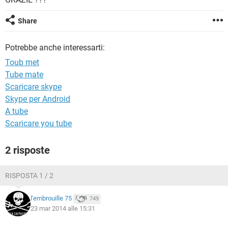
TIKTOK
FACEBOOK
HARDWARE
Share
Potrebbe anche interessarti:
Toub met
Tube mate
Scaricare skype
Skype per Android
A tube
Scaricare you tube
2 risposte
RISPOSTA 1 / 2
l'embrouille 75
749
23 mar 2014 alle 15:31