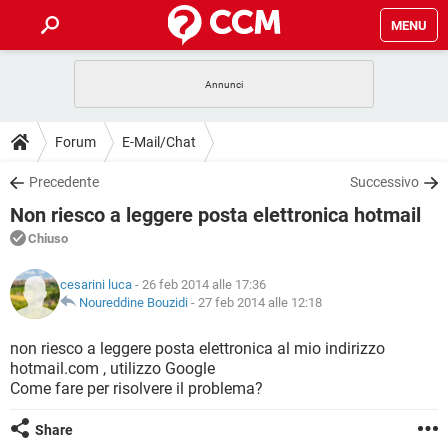
MENU
HOME
COVID-19
GAMING
GUIDE
Forum
E-Mail/Chat
INTRATTENIMENTO
ANDROID
COVID-19
GAMING
DOWNLOAD
Precedente
Successivo
iOS
WINDOWS 10
INTRATTENIMENTO
ANDROID
Non riesco a leggere posta elettronica hotmail
INSTAGRAM
COVID-19
WHATSAPP
GAMING
FORUM
iOS
WINDOWS 10
Chiuso
TIKTOK
INTRATTENIMENTO
FACEBOOK
ANDROID
INSTAGRAM
COVID-19
WHATSAPP
GAMING
GLOSSARIO
HARDWARE
iOS
cesarini luca
- 26 feb 2014 alle 17:36
WINDOWS 10
TIKTOK
INTRATTENIMENTO
FACEBOOK
ANDROID
Noureddine Bouzidi
-
27 feb 2014 alle 12:18
INSTAGRAM
COVID-19
WHATSAPP
GAMING
HARDWARE
iOS
WINDOWS 10
non riesco a leggere posta elettronica al mio indirizzo
TIKTOK
INTRATTENIMENTO
FACEBOOK
ANDROID
hotmail.com , utilizzo Google
INSTAGRAM
WHATSAPP
Come fare per risolvere il problema?
HARDWARE
iOS
WINDOWS 10
TIKTOK
FACEBOOK
INSTAGRAM
WHATSAPP
Share
HARDWARE