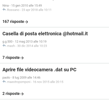
Nina
-
15 gen 2010 alle 15:49
Rossano
-
23 apr 2018 alle 10:11
167 risposte
Casella di posta elettronica @hotmail.it
g.g.500
-
12 mag 2013 alle 10:19
mash
-
30 dic 2014 alle 10:23
7 risposte
Aprire file videocamera .dat su PC
paolo
-
8 lug 2009 alle 14:46
maestropomponi
-
16 nov 2015 alle 20:15
2 risposte