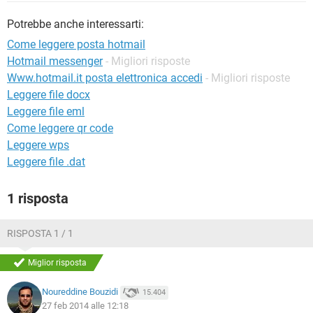
TIKTOK
FACEBOOK
Potrebbe anche interessarti:
HARDWARE
Come leggere posta hotmail
Hotmail messenger
- Migliori risposte
Www.hotmail.it posta elettronica accedi
- Migliori risposte
Leggere file docx
Leggere file eml
Come leggere qr code
Leggere wps
Leggere file .dat
1 risposta
RISPOSTA 1 / 1
Miglior risposta
Noureddine Bouzidi
15.404
27 feb 2014 alle 12:18