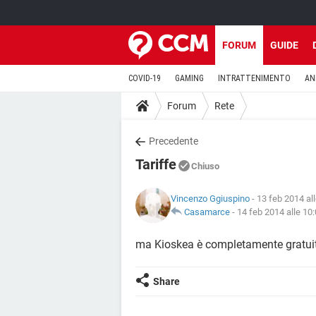
FORUM
GUIDE
COVID-19
GAMING
INTRATTENIMENTO
AN
Forum
Rete
Precedente
Tariffe
Chiuso
Vincenzo Ggiuspino
- 13 feb 2014 al
Casamarce
-
14 feb 2014 alle 10
ma Kioskea è completamente gratui
Share