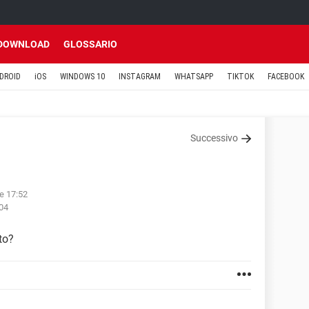
DOWNLOAD
GLOSSARIO
DROID
iOS
WINDOWS 10
INSTAGRAM
WHATSAPP
TIKTOK
FACEBOOK
Successivo
le 17:52
:04
to?