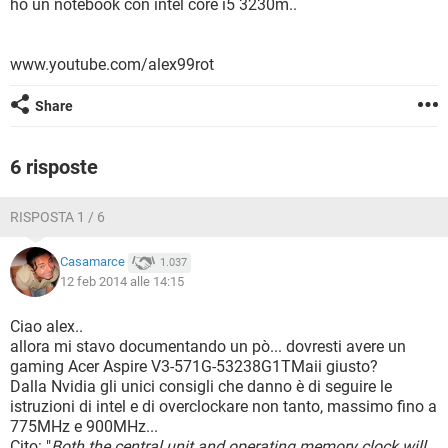
ho un notebook con intel core i5 3230m..
TIKTOK
FACEBOOK
HARDWARE
www.youtube.com/alex99rot
Share
6 risposte
RISPOSTA 1 / 6
Casamarce
1.037
12 feb 2014 alle 14:15
Ciao alex..
allora mi stavo documentando un pò... dovresti avere un
gaming Acer Aspire V3-571G-53238G1TMaii giusto?
Dalla Nvidia gli unici consigli che danno è di seguire le
istruzioni di intel e di overclockare non tanto, massimo fino a
775MHz e 900MHz...
Cito: "
Both the central unit and operating memory clock will