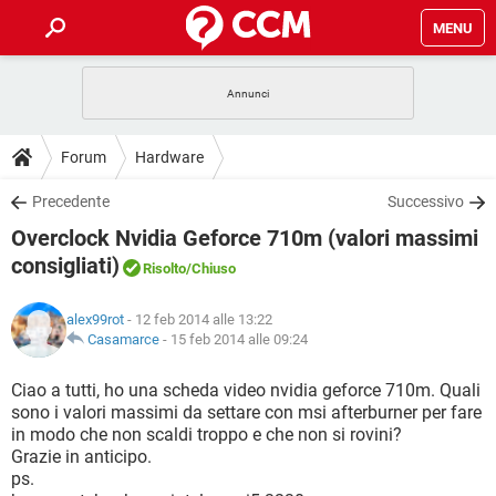
MENU
HOME
COVID-19
GAMING
GUIDE
Forum
Hardware
INTRATTENIMENTO
ANDROID
COVID-19
GAMING
DOWNLOAD
Precedente
Successivo
iOS
WINDOWS 10
INTRATTENIMENTO
ANDROID
Overclock Nvidia Geforce 710m (valori massimi
INSTAGRAM
COVID-19
WHATSAPP
GAMING
FORUM
iOS
WINDOWS 10
consigliati)
Risolto
/Chiuso
TIKTOK
INTRATTENIMENTO
FACEBOOK
ANDROID
INSTAGRAM
COVID-19
WHATSAPP
GAMING
GLOSSARIO
HARDWARE
iOS
WINDOWS 10
alex99rot
- 12 feb 2014 alle 13:22
TIKTOK
INTRATTENIMENTO
FACEBOOK
ANDROID
Casamarce
-
15 feb 2014 alle 09:24
INSTAGRAM
COVID-19
WHATSAPP
GAMING
HARDWARE
iOS
WINDOWS 10
Ciao a tutti, ho una scheda video nvidia geforce 710m. Quali
TIKTOK
INTRATTENIMENTO
FACEBOOK
ANDROID
INSTAGRAM
WHATSAPP
sono i valori massimi da settare con msi afterburner per fare
HARDWARE
iOS
WINDOWS 10
in modo che non scaldi troppo e che non si rovini?
TIKTOK
FACEBOOK
Grazie in anticipo.
INSTAGRAM
WHATSAPP
ps.
HARDWARE