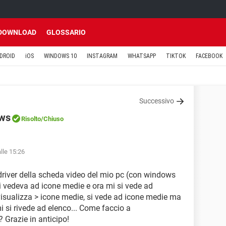
DOWNLOAD
GLOSSARIO
DROID
iOS
WINDOWS 10
INSTAGRAM
WHATSAPP
TIKTOK
FACEBOOK
Successivo
ows
Risolto
/Chiuso
lle 15:26
l driver della scheda video del mio pc (con windows
si vedeva ad icone medie e ora mi si vede ad
 visualizza > icone medie, si vede ad icone medie ma
mi si rivede ad elenco... Come faccio a
Grazie in anticipo!