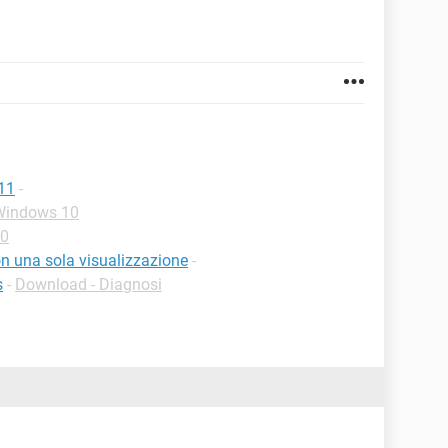
11
-
-Windows 10
10
 una sola visualizzazione
-
s
-
Download - Diagnosi