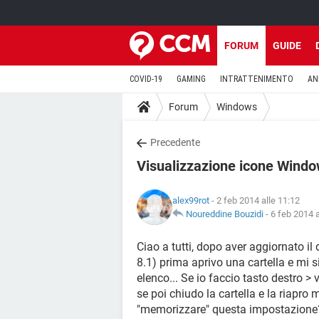
FORUM
GUIDE
COVID-19
GAMING
INTRATTENIMENTO
AN
Forum
Windows
Precedente
Visualizzazione icone Wind
alex99rot
- 2 feb 2014 alle 11:12
Noureddine Bouzidi
-
6 feb 2014 a
Ciao a tutti, dopo aver aggiornato i
8.1) prima aprivo una cartella e mi 
elenco... Se io faccio tasto destro >
se poi chiudo la cartella e la riapro 
"memorizzare" questa impostazione? 