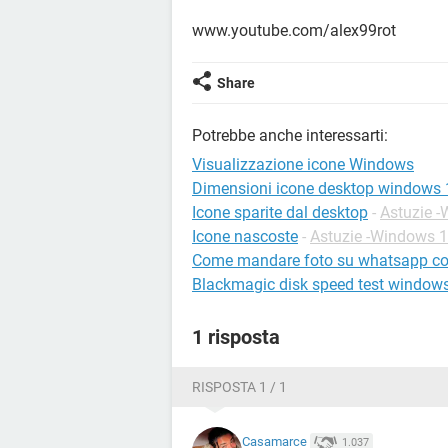
www.youtube.com/alex99rot
Share
Potrebbe anche interessarti:
Visualizzazione icone Windows
Dimensioni icone desktop windows 
Icone sparite dal desktop
-
Astuzie 
Icone nascoste
-
Astuzie -Windows 
Come mandare foto su whatsapp con
Blackmagic disk speed test window
1 risposta
RISPOSTA 1 / 1
Casamarce
1.037