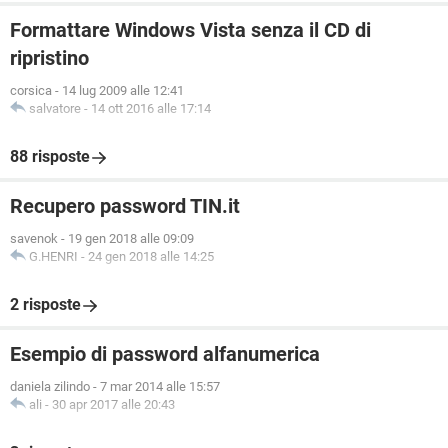
Formattare Windows Vista senza il CD di
ripristino
corsica
-
14 lug 2009 alle 12:41
salvatore
-
14 ott 2016 alle 17:14
88 risposte
Recupero password TIN.it
savenok
-
19 gen 2018 alle 09:09
G.HENRI
-
24 gen 2018 alle 14:25
2 risposte
Esempio di password alfanumerica
daniela zilindo
-
7 mar 2014 alle 15:57
ali
-
30 apr 2017 alle 20:43