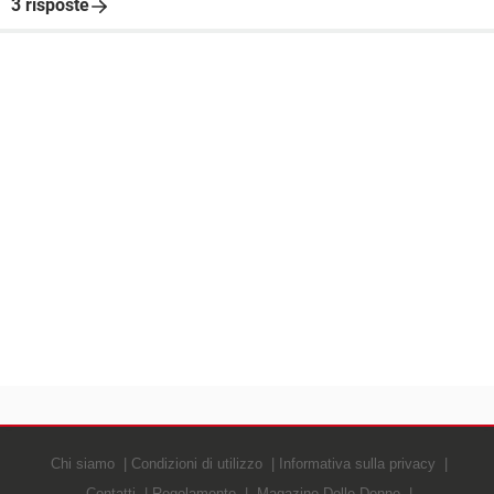
3 risposte
Chi siamo
Condizioni di utilizzo
Informativa sulla privacy
Contatti
Regolamento
Magazine Delle Donne