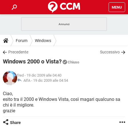
MENU
HOME
COVID-19
GAMING
GUIDE
Forum
Windows
INTRATTENIMENTO
ANDROID
COVID-19
GAMING
DOWNLOAD
Precedente
Successivo
iOS
WINDOWS 10
INTRATTENIMENTO
ANDROID
Windows 2000 o Vista?
INSTAGRAM
COVID-19
WHATSAPP
GAMING
Chiuso
FORUM
iOS
WINDOWS 10
TIKTOK
INTRATTENIMENTO
FACEBOOK
ANDROID
fred
- 19 dic 2009 alle 04:40
INSTAGRAM
COVID-19
WHATSAPP
GAMING
GLOSSARIO
AlfA -
19 dic 2009 alle 04:54
HARDWARE
iOS
WINDOWS 10
TIKTOK
INTRATTENIMENTO
FACEBOOK
ANDROID
INSTAGRAM
COVID-19
WHATSAPP
GAMING
Ciao,
HARDWARE
iOS
WINDOWS 10
esito tra il 2000 e Windows Vista, così magari qualcuno sa
TIKTOK
INTRATTENIMENTO
FACEBOOK
ANDROID
chi è il migliore.
INSTAGRAM
WHATSAPP
grazie
HARDWARE
iOS
WINDOWS 10
TIKTOK
FACEBOOK
INSTAGRAM
WHATSAPP
Share
HARDWARE