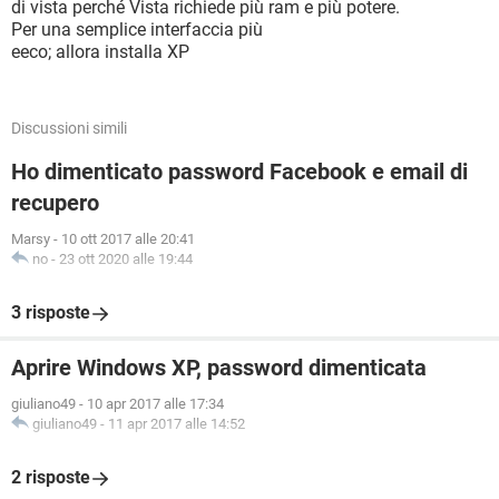
di vista perché Vista richiede più ram e più potere.
Per una semplice interfaccia più
eeco; allora installa XP
Discussioni simili
Ho dimenticato password Facebook e email di
recupero
Marsy
-
10 ott 2017 alle 20:41
no
-
23 ott 2020 alle 19:44
3 risposte
Aprire Windows XP, password dimenticata
giuliano49
-
10 apr 2017 alle 17:34
giuliano49
-
11 apr 2017 alle 14:52
2 risposte