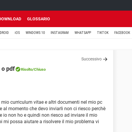
DOWNLOAD
GLOSSARIO
DROID
iOS
WINDOWS 10
INSTAGRAM
WHATSAPP
TIKTOK
FACEBOOK
Successivo
 o pdf
Risolto
/Chiuso
l mio curriculum vitae e altri documenti nel mio pc
al momento che devo inviarli non ci riesco perchè
e io non ho e quindi non riesco ad inviare il mio
 mi possa aiutare a risolvere il mio problema vi