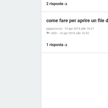
2 risposte
come fare per aprire un file 
pippociccio
-
14 apr 2016 alle 16:21
n00r
-
14 apr 2016 alle 16:52
1 risposta