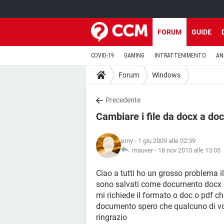
FORUM
GUIDE
COVID-19
GAMING
INTRATTENIMENTO
AN
Forum
Windows
Precedente
Cambiare i file da docx a doc
erny
- 1 giu 2009 alle 02:39
mauver -
18 nov 2010 alle 13:05
Ciao a tutti ho un grosso problema i
sono salvati come documento docx e 
mi richiede il formato o doc o pdf ch
documento spero che qualcuno di voi
ringrazio