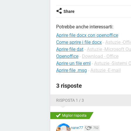
Share
Potrebbe anche interessarti:
Aprire file docx con openoffice
Come aprire i file docx
-
Astuzie -Off
Aprire file dat
-
Astuzie -Microsoft O
Openoffice
-
Download - Office
Aprire un file eml
-
Astuzie -Sistemi O
Aprire file .msg
-
Astuzie -E-mail
3 risposte
RISPOSTA 1 / 3
Miglior risposta
nane77
752