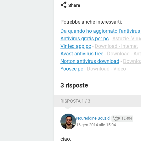
Share
Potrebbe anche interessarti:
Da quando ho aggiornato l'antivirus 
Antivirus gratis per pc
-
Astuzie -Viru
Vinted app pc
-
Download - Internet
Avast antivirus free
-
Download - Ant
Norton antivirus download
-
Downloa
Yoosee pc
-
Download - Video
3 risposte
RISPOSTA 1 / 3
Noureddine Bouzidi
15.404
16 gen 2014 alle 15:04
ciao,