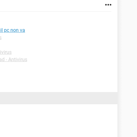
il pc non va
s
ivirus
d - Antivirus