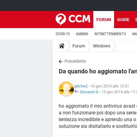
FORUM
GUIDE
COVID-19
GAMING
INTRATTENIMENTO
AN
Forum
Windows
Precedente
Da quando ho aggiornato l'ant
giliche2
- 16 gen 2014 alle 12:51
Giovanni G
-
19 gen 2014 alle 17:
ho aggiornato il mio antivirus avast
a non funzionare poi dopo una serie
lentezza incredibile e aprendo una 
soluzione sia disitallarlo e sostituir