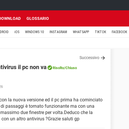
DOWNLOAD
GLOSSARIO
DROID
iOS
WINDOWS 10
INSTAGRAM
WHATSAPP
TIKTOK
FACEBOOK
Successivo
ivirus il pc non va
Risolto
/Chiuso
26
 con la nuova versione ed il pc prima ha cominciato
 di passaggi è tornato funzionante ma con una
o massimo due finestre per volta.Deduco che la
lo con un altro antivirus ?Grazie saluti gp