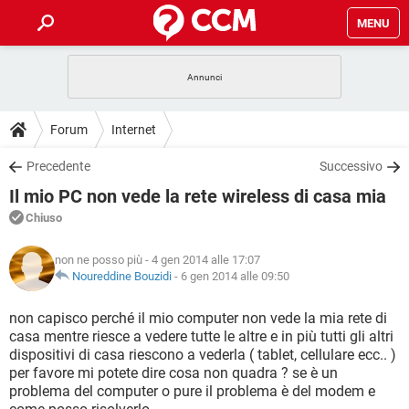
MENU
HOME
COVID-19
GAMING
GUIDE
Forum
Internet
INTRATTENIMENTO
ANDROID
COVID-19
GAMING
DOWNLOAD
Precedente
Successivo
iOS
WINDOWS 10
INTRATTENIMENTO
ANDROID
Il mio PC non vede la rete wireless di casa mia
INSTAGRAM
COVID-19
WHATSAPP
GAMING
FORUM
iOS
WINDOWS 10
Chiuso
TIKTOK
INTRATTENIMENTO
FACEBOOK
ANDROID
INSTAGRAM
COVID-19
WHATSAPP
GAMING
GLOSSARIO
HARDWARE
iOS
non ne posso più
- 4 gen 2014 alle 17:07
WINDOWS 10
TIKTOK
INTRATTENIMENTO
FACEBOOK
ANDROID
Noureddine Bouzidi
-
6 gen 2014 alle 09:50
INSTAGRAM
COVID-19
WHATSAPP
GAMING
HARDWARE
iOS
WINDOWS 10
non capisco perché il mio computer non vede la mia rete di
TIKTOK
INTRATTENIMENTO
FACEBOOK
ANDROID
casa mentre riesce a vedere tutte le altre e in più tutti gli altri
INSTAGRAM
WHATSAPP
dispositivi di casa riescono a vederla ( tablet, cellulare ecc.. )
HARDWARE
iOS
WINDOWS 10
TIKTOK
FACEBOOK
per favore mi potete dire cosa non quadra ? se è un
INSTAGRAM
WHATSAPP
problema del computer o pure il problema è del modem e
HARDWARE