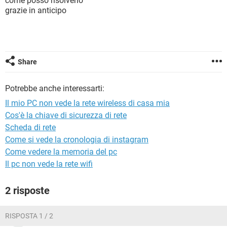
come posso risolverlo
TIKTOK
FACEBOOK
grazie in anticipo
HARDWARE
Share
Potrebbe anche interessarti:
Il mio PC non vede la rete wireless di casa mia
Cos'è la chiave di sicurezza di rete
Scheda di rete
Come si vede la cronologia di instagram
Come vedere la memoria del pc
Il pc non vede la rete wifi
2 risposte
RISPOSTA 1 / 2