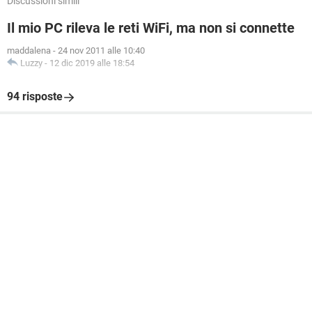
Discussioni simili
Il mio PC rileva le reti WiFi, ma non si connette
maddalena
-
24 nov 2011 alle 10:40
Luzzy
-
12 dic 2019 alle 18:54
94 risposte