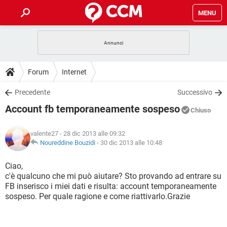
MENU
HOME
COVID-19
GAMING
GUIDE
Forum
Internet
INTRATTENIMENTO
ANDROID
COVID-19
GAMING
DOWNLOAD
Precedente
Successivo
iOS
WINDOWS 10
INTRATTENIMENTO
ANDROID
Account fb temporaneamente sospeso
INSTAGRAM
COVID-19
WHATSAPP
GAMING
Chiuso
FORUM
iOS
WINDOWS 10
TIKTOK
INTRATTENIMENTO
FACEBOOK
ANDROID
valente27
- 28 dic 2013 alle 09:32
INSTAGRAM
COVID-19
WHATSAPP
GAMING
GLOSSARIO
Noureddine Bouzidi
-
30 dic 2013 alle 10:48
HARDWARE
iOS
WINDOWS 10
TIKTOK
INTRATTENIMENTO
FACEBOOK
ANDROID
INSTAGRAM
COVID-19
WHATSAPP
GAMING
Ciao,
HARDWARE
iOS
WINDOWS 10
c'è qualcuno che mi può aiutare? Sto provando ad entrare su
TIKTOK
INTRATTENIMENTO
FACEBOOK
ANDROID
FB inserisco i miei dati e risulta: account temporaneamente
INSTAGRAM
WHATSAPP
sospeso. Per quale ragione e come riattivarlo.Grazie
HARDWARE
iOS
WINDOWS 10
TIKTOK
FACEBOOK
INSTAGRAM
WHATSAPP
HARDWARE