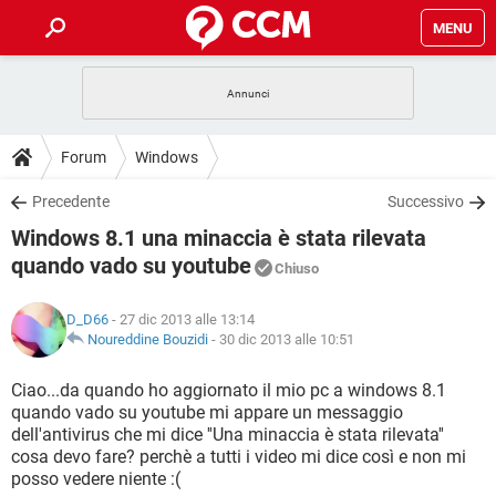
MENU
HOME
COVID-19
GAMING
GUIDE
Forum
Windows
INTRATTENIMENTO
ANDROID
COVID-19
GAMING
DOWNLOAD
Precedente
Successivo
iOS
WINDOWS 10
INTRATTENIMENTO
ANDROID
Windows 8.1 una minaccia è stata rilevata
INSTAGRAM
COVID-19
WHATSAPP
GAMING
FORUM
iOS
WINDOWS 10
quando vado su youtube
Chiuso
TIKTOK
INTRATTENIMENTO
FACEBOOK
ANDROID
INSTAGRAM
COVID-19
WHATSAPP
GAMING
GLOSSARIO
HARDWARE
iOS
WINDOWS 10
D_D66
- 27 dic 2013 alle 13:14
TIKTOK
INTRATTENIMENTO
FACEBOOK
ANDROID
Noureddine Bouzidi
-
30 dic 2013 alle 10:51
INSTAGRAM
COVID-19
WHATSAPP
GAMING
HARDWARE
iOS
WINDOWS 10
Ciao...da quando ho aggiornato il mio pc a windows 8.1
TIKTOK
INTRATTENIMENTO
FACEBOOK
ANDROID
INSTAGRAM
WHATSAPP
quando vado su youtube mi appare un messaggio
HARDWARE
iOS
WINDOWS 10
dell'antivirus che mi dice ''Una minaccia è stata rilevata''
TIKTOK
FACEBOOK
cosa devo fare? perchè a tutti i video mi dice così e non mi
INSTAGRAM
WHATSAPP
posso vedere niente :(
HARDWARE