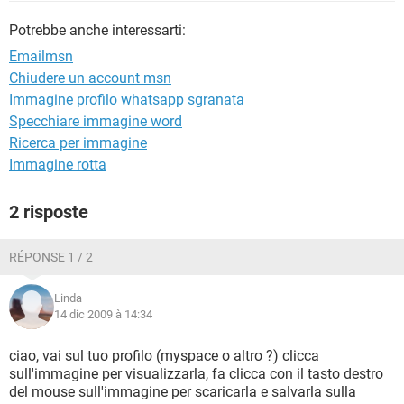
TIKTOK
FACEBOOK
Potrebbe anche interessarti:
HARDWARE
Emailmsn
Chiudere un account msn
Immagine profilo whatsapp sgranata
Specchiare immagine word
Ricerca per immagine
Immagine rotta
2 risposte
RÉPONSE 1 / 2
Linda
14 dic 2009 à 14:34
ciao, vai sul tuo profilo (myspace o altro ?) clicca
sull'immagine per visualizzarla, fa clicca con il tasto destro
del mouse sull'immagine per scaricarla e salvarla sulla