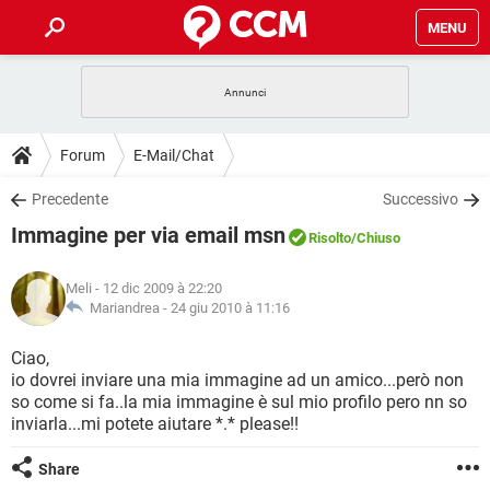
MENU
HOME
COVID-19
GAMING
GUIDE
Forum
E-Mail/Chat
INTRATTENIMENTO
ANDROID
COVID-19
GAMING
DOWNLOAD
Precedente
Successivo
iOS
WINDOWS 10
INTRATTENIMENTO
ANDROID
Immagine per via email msn
INSTAGRAM
COVID-19
WHATSAPP
GAMING
Risolto
/Chiuso
FORUM
iOS
WINDOWS 10
TIKTOK
INTRATTENIMENTO
FACEBOOK
ANDROID
Meli
- 12 dic 2009 à 22:20
INSTAGRAM
COVID-19
WHATSAPP
GAMING
GLOSSARIO
Mariandrea -
24 giu 2010 à 11:16
HARDWARE
iOS
WINDOWS 10
TIKTOK
INTRATTENIMENTO
FACEBOOK
ANDROID
INSTAGRAM
COVID-19
WHATSAPP
GAMING
Ciao,
HARDWARE
iOS
WINDOWS 10
io dovrei inviare una mia immagine ad un amico...però non
TIKTOK
INTRATTENIMENTO
FACEBOOK
ANDROID
so come si fa..la mia immagine è sul mio profilo pero nn so
INSTAGRAM
WHATSAPP
inviarla...mi potete aiutare *.* please!!
HARDWARE
iOS
WINDOWS 10
TIKTOK
FACEBOOK
INSTAGRAM
WHATSAPP
Share
HARDWARE