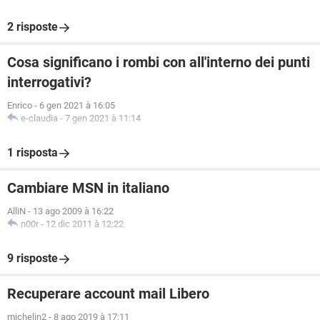
2 risposte
Cosa significano i rombi con all'interno dei punti
interrogativi?
Enrico
-
6 gen 2021 à 16:05
e-claudia
-
7 gen 2021 à 11:14
1 risposta
Cambiare MSN in italiano
AlliN
-
13 ago 2009 à 16:22
n00r
-
12 dic 2011 à 12:22
9 risposte
Recuperare account mail Libero
michelin2
-
8 ago 2019 à 17:11