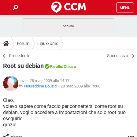
MENU
HOME
COVID-19
GAMING
GUIDE
Forum
Linux/Unix
INTRATTENIMENTO
ANDROID
COVID-19
GAMING
DOWNLOAD
Precedente
Successivo
iOS
WINDOWS 10
INTRATTENIMENTO
ANDROID
Root su debian
INSTAGRAM
COVID-19
WHATSAPP
GAMING
Risolto
/Chiuso
FORUM
iOS
WINDOWS 10
TIKTOK
INTRATTENIMENTO
FACEBOOK
ANDROID
nove
- 28 mag 2009 alle 14:17
INSTAGRAM
COVID-19
WHATSAPP
GAMING
GLOSSARIO
Noureddine Bouzidi
-
28 mag 2009 alle 19:06
HARDWARE
iOS
WINDOWS 10
TIKTOK
INTRATTENIMENTO
FACEBOOK
ANDROID
INSTAGRAM
COVID-19
WHATSAPP
GAMING
Ciao,
HARDWARE
iOS
WINDOWS 10
volevo sapere come faccio per connettersi come root su
TIKTOK
INTRATTENIMENTO
FACEBOOK
ANDROID
debian. voglio accedere a impostazioni che solo root può
INSTAGRAM
WHATSAPP
eseguirle
HARDWARE
iOS
WINDOWS 10
TIKTOK
FACEBOOK
grazie
INSTAGRAM
WHATSAPP
HARDWARE