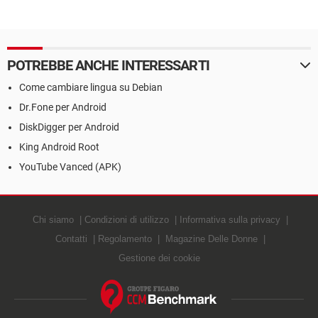
POTREBBE ANCHE INTERESSARTI
Come cambiare lingua su Debian
Dr.Fone per Android
DiskDigger per Android
King Android Root
YouTube Vanced (APK)
Chi siamo
Condizioni di utilizzo
Informativa sulla privacy
Contatti
Regolamento
Magazine Delle Donne
Gestione dei cookie