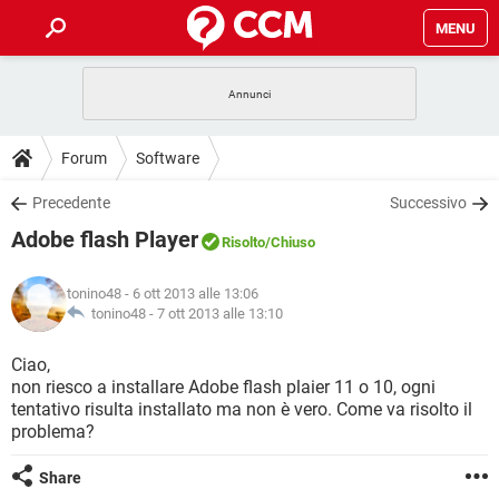
MENU
HOME
COVID-19
GAMING
GUIDE
Forum
Software
INTRATTENIMENTO
ANDROID
COVID-19
GAMING
DOWNLOAD
Precedente
Successivo
iOS
WINDOWS 10
INTRATTENIMENTO
ANDROID
Adobe flash Player
INSTAGRAM
COVID-19
WHATSAPP
GAMING
Risolto
/Chiuso
FORUM
iOS
WINDOWS 10
TIKTOK
INTRATTENIMENTO
FACEBOOK
ANDROID
tonino48
- 6 ott 2013 alle 13:06
INSTAGRAM
COVID-19
WHATSAPP
GAMING
GLOSSARIO
tonino48 -
7 ott 2013 alle 13:10
HARDWARE
iOS
WINDOWS 10
TIKTOK
INTRATTENIMENTO
FACEBOOK
ANDROID
INSTAGRAM
COVID-19
WHATSAPP
GAMING
Ciao,
HARDWARE
iOS
WINDOWS 10
non riesco a installare Adobe flash plaier 11 o 10, ogni
TIKTOK
INTRATTENIMENTO
FACEBOOK
ANDROID
tentativo risulta installato ma non è vero. Come va risolto il
INSTAGRAM
WHATSAPP
problema?
HARDWARE
iOS
WINDOWS 10
TIKTOK
FACEBOOK
INSTAGRAM
WHATSAPP
Share
HARDWARE