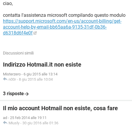
ciao,
contatta l'assistenza microsoft compilando questo modulo
https://support.microsoft.com/en-us/account-billing/get-
account-help-by-email-bb65aa6a-9135-31df-0b36-
d6318d6f4e0f
Discussioni simili
Indirizzo Hotmail.it non esiste
Misterzero
-
6 giu 2015 alle 13:14
n00r
-
8 giu 2015 alle 10:04
3 risposte
Il mio account Hotmail non esiste, cosa fare
ad
-
25 feb 2014 alle 19:11
Miusly
-
30 giu 2016 alle 01:36