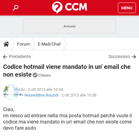
MENU
HOME
COVID-19
GAMING
GUIDE
Forum
E-Mail/Chat
INTRATTENIMENTO
ANDROID
COVID-19
GAMING
DOWNLOAD
Precedente
Successivo
iOS
WINDOWS 10
INTRATTENIMENTO
ANDROID
Codice hotmail viene mandato in un' email che
INSTAGRAM
COVID-19
WHATSAPP
GAMING
FORUM
iOS
WINDOWS 10
non esiste
Chiuso
TIKTOK
INTRATTENIMENTO
FACEBOOK
ANDROID
INSTAGRAM
COVID-19
WHATSAPP
GAMING
GLOSSARIO
HARDWARE
iOS
WINDOWS 10
kiki
- 2 ott 2013 alle 10:34
TIKTOK
INTRATTENIMENTO
FACEBOOK
ANDROID
Noureddine Bouzidi
-
2 ott 2013 alle 10:58
INSTAGRAM
COVID-19
WHATSAPP
GAMING
HARDWARE
iOS
WINDOWS 10
Ciao,
TIKTOK
INTRATTENIMENTO
FACEBOOK
ANDROID
INSTAGRAM
WHATSAPP
nn riesco ad entrare nella mia posta hotmail perchè vuole il
HARDWARE
iOS
WINDOWS 10
codice ma viene mandato in un' email che non esiste come
TIKTOK
FACEBOOK
devo fare aiuto
INSTAGRAM
WHATSAPP
HARDWARE