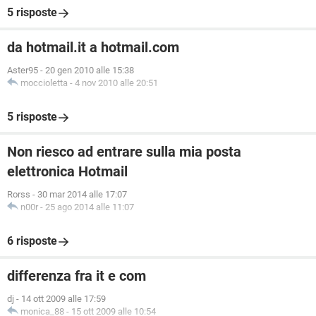
5 risposte
da hotmail.it a hotmail.com
Aster95
-
20 gen 2010 alle 15:38
moccioletta
-
4 nov 2010 alle 20:51
5 risposte
Non riesco ad entrare sulla mia posta
elettronica Hotmail
Rorss
-
30 mar 2014 alle 17:07
n00r
-
25 ago 2014 alle 11:07
6 risposte
differenza fra it e com
dj
-
14 ott 2009 alle 17:59
monica_88
-
15 ott 2009 alle 10:54