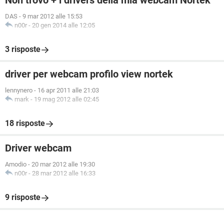
Non trovo + i drivers della mia webcam Nortek
DAS
-
9 mar 2012 alle 15:53
n00r
-
20 gen 2014 alle 12:05
3 risposte
driver per webcam profilo view nortek
lennynero
-
16 apr 2011 alle 21:03
mark
-
19 mag 2012 alle 02:45
18 risposte
Driver webcam
Amodio
-
20 mar 2012 alle 19:30
n00r
-
28 mar 2012 alle 16:33
9 risposte