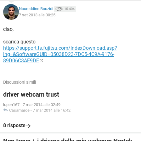
Noureddine Bouzidi
15.404
7 set 2013 alle 00:25
ciao,
scarica questo
https://support.ts.fujitsu.com/IndexDownload.asp?
lng=&SoftwareGUID=05038D23-7DC5-4C9A-9176-
89D06C3AE9DF
Discussioni simili
driver webcam trust
lupen167
-
7 mar 2014 alle 02:49
Casamarce
-
7 mar 2014 alle 16:42
8 risposte