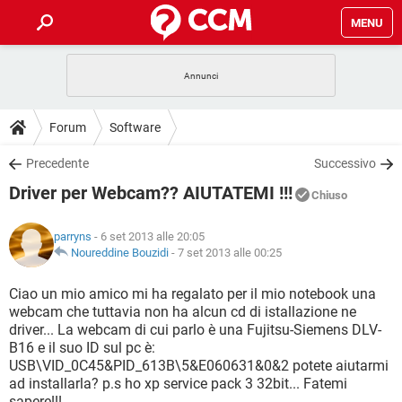
MENU
HOME
COVID-19
GAMING
GUIDE
Forum
Software
INTRATTENIMENTO
ANDROID
COVID-19
GAMING
DOWNLOAD
Precedente
Successivo
iOS
WINDOWS 10
INTRATTENIMENTO
ANDROID
Driver per Webcam?? AIUTATEMI !!!
INSTAGRAM
COVID-19
WHATSAPP
GAMING
Chiuso
FORUM
iOS
WINDOWS 10
TIKTOK
INTRATTENIMENTO
FACEBOOK
ANDROID
parryns
- 6 set 2013 alle 20:05
INSTAGRAM
COVID-19
WHATSAPP
GAMING
GLOSSARIO
Noureddine Bouzidi
-
7 set 2013 alle 00:25
HARDWARE
iOS
WINDOWS 10
TIKTOK
INTRATTENIMENTO
FACEBOOK
ANDROID
INSTAGRAM
COVID-19
WHATSAPP
GAMING
Ciao un mio amico mi ha regalato per il mio notebook una
HARDWARE
iOS
WINDOWS 10
webcam che tuttavia non ha alcun cd di istallazione ne
TIKTOK
INTRATTENIMENTO
FACEBOOK
ANDROID
driver... La webcam di cui parlo è una Fujitsu-Siemens DLV-
INSTAGRAM
WHATSAPP
B16 e il suo ID sul pc è:
HARDWARE
iOS
WINDOWS 10
TIKTOK
FACEBOOK
USB\VID_0C45&PID_613B\5&E060631&0&2 potete aiutarmi
INSTAGRAM
WHATSAPP
ad installarla? p.s ho xp service pack 3 32bit... Fatemi
HARDWARE
sapere!!!