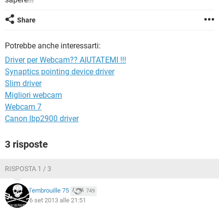
TIKTOK
FACEBOOK
HARDWARE
Share
Potrebbe anche interessarti:
Driver per Webcam?? AIUTATEMI !!!
Synaptics pointing device driver
Slim driver
Migliori webcam
Webcam 7
Canon lbp2900 driver
3 risposte
RISPOSTA 1 / 3
l'embrouille 75
749
6 set 2013 alle 21:51