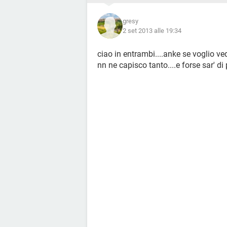
gresy
2 set 2013 alle 19:34
ciao in entrambi....anke se voglio v
nn ne capisco tanto....e forse sar' di