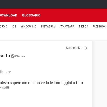
DOWNLOAD
GLOSSARIO
DROID
iOS
WINDOWS 10
INSTAGRAM
WHATSAPP
TIKTOK
FACEBOOK
Successivo
su fb
Chiuso
lle 19:44
olevo sapere cm mai nn vedo le immaggini o foto
zie!!!