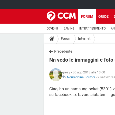
FORUM
GUIDE
COVID-19
GAMING
INTRATTENIMENTO
AN
Forum
Internet
Precedente
Nn vedo le immaggini e foto 
gresy
- 30 ago 2013 alle 13:00
Noureddine Bouzidi
-
2 set 2013 a
Ciao, ho un samsung poket (5301) v
su facebook ..x favore aiutatemi...gra