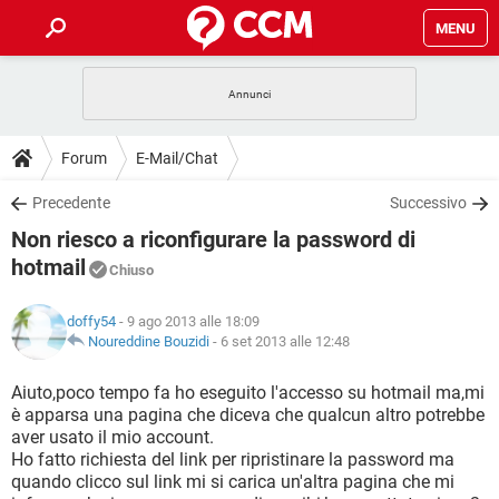
MENU
HOME
COVID-19
GAMING
GUIDE
Forum
E-Mail/Chat
INTRATTENIMENTO
ANDROID
COVID-19
GAMING
DOWNLOAD
Precedente
Successivo
iOS
WINDOWS 10
INTRATTENIMENTO
ANDROID
Non riesco a riconfigurare la password di
INSTAGRAM
COVID-19
WHATSAPP
GAMING
FORUM
iOS
WINDOWS 10
hotmail
Chiuso
TIKTOK
INTRATTENIMENTO
FACEBOOK
ANDROID
INSTAGRAM
COVID-19
WHATSAPP
GAMING
GLOSSARIO
HARDWARE
iOS
WINDOWS 10
doffy54
- 9 ago 2013 alle 18:09
TIKTOK
INTRATTENIMENTO
FACEBOOK
ANDROID
Noureddine Bouzidi
-
6 set 2013 alle 12:48
INSTAGRAM
COVID-19
WHATSAPP
GAMING
HARDWARE
iOS
WINDOWS 10
Aiuto,poco tempo fa ho eseguito l'accesso su hotmail ma,mi
TIKTOK
INTRATTENIMENTO
FACEBOOK
ANDROID
INSTAGRAM
WHATSAPP
è apparsa una pagina che diceva che qualcun altro potrebbe
HARDWARE
iOS
WINDOWS 10
aver usato il mio account.
TIKTOK
FACEBOOK
Ho fatto richiesta del link per ripristinare la password ma
INSTAGRAM
WHATSAPP
quando clicco sul link mi si carica un'altra pagina che mi
HARDWARE