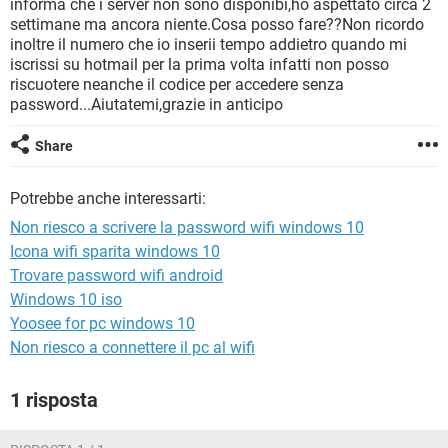
informa che i server non sono disponibi,ho aspettato circa 2
TIKTOK
FACEBOOK
settimane ma ancora niente.Cosa posso fare??Non ricordo
HARDWARE
inoltre il numero che io inserii tempo addietro quando mi
iscrissi su hotmail per la prima volta infatti non posso
riscuotere neanche il codice per accedere senza
password...Aiutatemi,grazie in anticipo
Share
Potrebbe anche interessarti:
Non riesco a scrivere la password wifi windows 10
Icona wifi sparita windows 10
Trovare password wifi android
Windows 10 iso
Yoosee for pc windows 10
Non riesco a connettere il pc al wifi
1 risposta