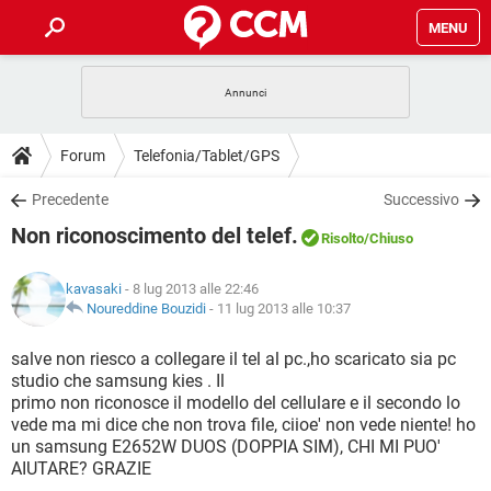
MENU
HOME
COVID-19
GAMING
GUIDE
Forum
Telefonia/Tablet/GPS
INTRATTENIMENTO
ANDROID
COVID-19
GAMING
DOWNLOAD
Precedente
Successivo
iOS
WINDOWS 10
INTRATTENIMENTO
ANDROID
Non riconoscimento del telef.
INSTAGRAM
COVID-19
WHATSAPP
GAMING
Risolto
/Chiuso
FORUM
iOS
WINDOWS 10
TIKTOK
INTRATTENIMENTO
FACEBOOK
ANDROID
kavasaki
- 8 lug 2013 alle 22:46
INSTAGRAM
COVID-19
WHATSAPP
GAMING
GLOSSARIO
Noureddine Bouzidi
-
11 lug 2013 alle 10:37
HARDWARE
iOS
WINDOWS 10
TIKTOK
INTRATTENIMENTO
FACEBOOK
ANDROID
INSTAGRAM
COVID-19
WHATSAPP
GAMING
salve non riesco a collegare il tel al pc.,ho scaricato sia pc
HARDWARE
iOS
WINDOWS 10
studio che samsung kies . Il
TIKTOK
INTRATTENIMENTO
FACEBOOK
ANDROID
primo non riconosce il modello del cellulare e il secondo lo
INSTAGRAM
WHATSAPP
vede ma mi dice che non trova file, ciioe' non vede niente! ho
HARDWARE
iOS
WINDOWS 10
TIKTOK
FACEBOOK
un samsung E2652W DUOS (DOPPIA SIM), CHI MI PUO'
INSTAGRAM
WHATSAPP
AIUTARE? GRAZIE
HARDWARE