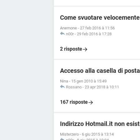
Come svuotare velocemente l
Anemone
-
27 feb 2016 à 11:56
n00r
-
29 feb 2016 à 17:28
2 risposte
Accesso alla casella di post
Nina
-
15 gen 2010 à 15:49
Rossano
-
23 apr 2018 à 10:11
167 risposte
Indirizzo Hotmail.it non esis
Misterzero
-
6 giu 2015 à 13:14