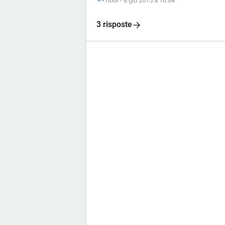
n00r
-
8 giu 2015 à 10:04
3 risposte