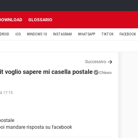
DOWNLOAD
GLOSSARIO
DROID
iOS
WINDOWS 10
INSTAGRAM
WHATSAPP
TIKTOK
FACEBOOK
Successivo
 voglio sapere mi casella postale
Chiuso
 à 17:15
postale
oi mandare risposta su facebook