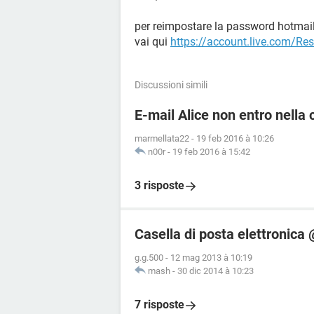
per reimpostare la password hotmai
vai qui
https://account.live.com/Re
Discussioni simili
E-mail Alice non entro nella 
marmellata22
-
19 feb 2016 à 10:26
n00r
-
19 feb 2016 à 15:42
3 risposte
Casella di posta elettronica 
g.g.500
-
12 mag 2013 à 10:19
mash
-
30 dic 2014 à 10:23
7 risposte