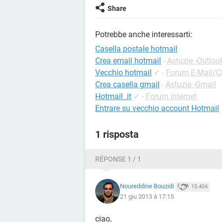
Share
Potrebbe anche interessarti:
Casella postale hotmail
Crea email hotmail
-
Astuzie -Outloo
Vecchio hotmail
✓
-
Forum E-Mail/C
Crea casella gmail
-
Astuzie -Gmail
Hotmail .it
✓
-
Forum internet
Entrare su vecchio account Hotmail
1 risposta
RÉPONSE 1 / 1
Noureddine Bouzidi
15.404
21 giu 2013 à 17:15
ciao,