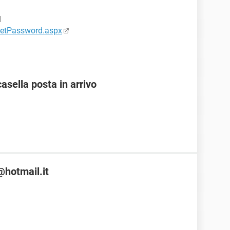
l
setPassword.aspx
casella posta in arrivo
@hotmail.it