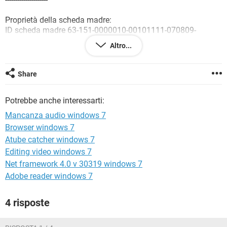
TIKTOK
FACEBOOK
Proprietà della scheda madre:
HARDWARE
ID scheda madre 63-151-0000010-00101111-070809-
INTEL$AS166151_G31M-GS BIOS P1.60
Altro...
Nome scheda madre ASRock G31M-GS
Proprietà Front Side Bus:
Share
Tipo bus Intel AGTL+
Bus 64 bit
Potrebbe anche interessarti:
Clock reale 200 MHz (QDR)
Clock effettivo 800 MHz
Mancanza audio windows 7
Larghezza di banda 6400 MB/s
Browser windows 7
Atube catcher windows 7
Proprietà bus memoria:
Tipo bus Dual DDR2 SDRAM
Editing video windows 7
Bus 128 bit
Net framework 4.0 v 30319 windows 7
Rapporto DRAM:FSB 12:6
Adobe reader windows 7
Clock reale 400 MHz (DDR)
Clock effettivo 800 MHz
4 risposte
Larghezza di banda [ TRIAL VERSION ] MB/s
Proprietà bus chipset: