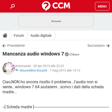
MENU
HOME
COVID-19
GAMING
GUIDE
Forum
Audio digitale
INTRATTENIMENTO
ANDROID
COVID-19
GAMING
DOWNLOAD
Precedente
Successivo
iOS
WINDOWS 10
INTRATTENIMENTO
ANDROID
Mancanza audio windows 7
INSTAGRAM
COVID-19
WHATSAPP
GAMING
Chiuso
FORUM
iOS
WINDOWS 10
TIKTOK
INTRATTENIMENTO
FACEBOOK
ANDROID
Arizonasab
- 30 apr 2013 alle 22:32
INSTAGRAM
COVID-19
WHATSAPP
GAMING
GLOSSARIO
Noureddine Bouzidi
-
7 mag 2013 alle 14:12
HARDWARE
iOS
WINDOWS 10
TIKTOK
INTRATTENIMENTO
FACEBOOK
ANDROID
INSTAGRAM
COVID-19
WHATSAPP
GAMING
Ciao,NON ho ancora risolto il problema...l'audio non si
HARDWARE
iOS
WINDOWS 10
sente...windows 7 64 aiutatemi ..scrivo i dati della scheda
TIKTOK
INTRATTENIMENTO
FACEBOOK
ANDROID
madre...
INSTAGRAM
WHATSAPP
HARDWARE
iOS
WINDOWS 10
TIKTOK
FACEBOOK
INSTAGRAM
WHATSAPP
--[ Scheda madre ]---------------------------------------------------------------------------
HARDWARE
---------------------