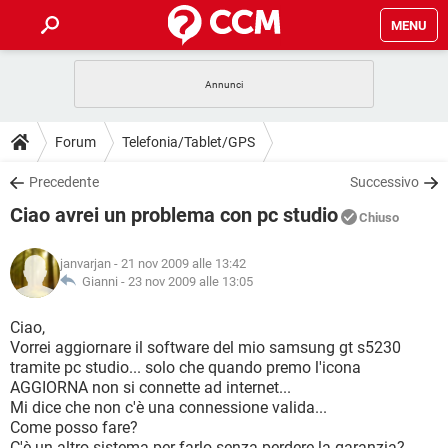
MENU
HOME
COVID-19
GAMING
GUIDE
Forum
Telefonia/Tablet/GPS
INTRATTENIMENTO
ANDROID
COVID-19
GAMING
DOWNLOAD
Precedente
Successivo
iOS
WINDOWS 10
INTRATTENIMENTO
ANDROID
Ciao avrei un problema con pc studio
INSTAGRAM
COVID-19
WHATSAPP
GAMING
Chiuso
FORUM
iOS
WINDOWS 10
TIKTOK
INTRATTENIMENTO
FACEBOOK
ANDROID
janvarjan
- 21 nov 2009 alle 13:42
INSTAGRAM
COVID-19
WHATSAPP
GAMING
GLOSSARIO
Gianni -
23 nov 2009 alle 13:05
HARDWARE
iOS
WINDOWS 10
TIKTOK
INTRATTENIMENTO
FACEBOOK
ANDROID
INSTAGRAM
COVID-19
WHATSAPP
GAMING
Ciao,
HARDWARE
iOS
WINDOWS 10
Vorrei aggiornare il software del mio samsung gt s5230
TIKTOK
INTRATTENIMENTO
FACEBOOK
ANDROID
tramite pc studio... solo che quando premo l'icona
INSTAGRAM
WHATSAPP
AGGIORNA non si connette ad internet...
HARDWARE
iOS
WINDOWS 10
TIKTOK
FACEBOOK
Mi dice che non c'è una connessione valida...
INSTAGRAM
WHATSAPP
Come posso fare?
HARDWARE
C'è un altro sistema per farlo senza perdere la garanzia?