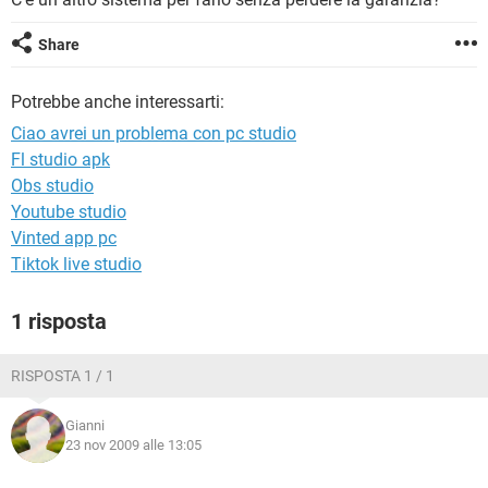
TIKTOK
FACEBOOK
HARDWARE
Share
Potrebbe anche interessarti:
Ciao avrei un problema con pc studio
Fl studio apk
Obs studio
Youtube studio
Vinted app pc
Tiktok live studio
1 risposta
RISPOSTA 1 / 1
Gianni
23 nov 2009 alle 13:05