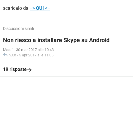
scaricalo da
=> QUI <=
Discussioni simili
Non riesco a installare Skype su Android
Mase'
-
30 mar 2017 alle 10:43
n00r
-
5 apr 2017 alle 11:05
19 risposte