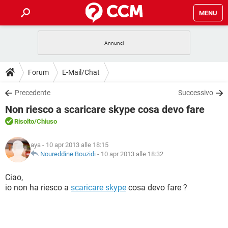
MENU
HOME
COVID-19
GAMING
GUIDE
Forum
E-Mail/Chat
INTRATTENIMENTO
ANDROID
COVID-19
GAMING
DOWNLOAD
Precedente
Successivo
iOS
WINDOWS 10
INTRATTENIMENTO
ANDROID
Non riesco a scaricare skype cosa devo fare
INSTAGRAM
COVID-19
WHATSAPP
GAMING
FORUM
iOS
WINDOWS 10
Risolto
/Chiuso
TIKTOK
INTRATTENIMENTO
FACEBOOK
ANDROID
INSTAGRAM
COVID-19
WHATSAPP
GAMING
GLOSSARIO
HARDWARE
iOS
aya
- 10 apr 2013 alle 18:15
WINDOWS 10
TIKTOK
INTRATTENIMENTO
FACEBOOK
ANDROID
Noureddine Bouzidi
-
10 apr 2013 alle 18:32
INSTAGRAM
COVID-19
WHATSAPP
GAMING
HARDWARE
iOS
WINDOWS 10
Ciao,
TIKTOK
INTRATTENIMENTO
FACEBOOK
ANDROID
io non ha riesco a
scaricare skype
cosa devo fare ?
INSTAGRAM
WHATSAPP
HARDWARE
iOS
WINDOWS 10
TIKTOK
FACEBOOK
INSTAGRAM
WHATSAPP
HARDWARE