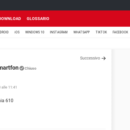
DOWNLOAD
GLOSSARIO
DROID
iOS
WINDOWS 10
INSTAGRAM
WHATSAPP
TIKTOK
FACEBOOK
Successivo
martfon
Chiuso
 alle 11:41
mia 610