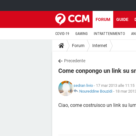
FORUM
GUIDE
COVID-19
GAMING
INTRATTENIMENTO
AN
Forum
Internet
Precedente
Come conpongo un link su s
sedran livio
- 17 mar 2013 alle 11:15
Noureddine Bouzidi
-
18 mar 2013
Ciao, come costruisco un link su lu