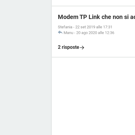
Modem TP Link che non si ac
Stefania
-
22 set 2019 alle 17:31
Manu
-
20 ago 2020 alle 12:36
2 risposte