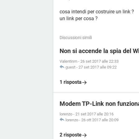
cosa intendi per costruire un link ?
un link per cosa ?
Discussioni simili
Non si accende la spia del 
Valentinm
-
26 set 2017 alle 22:33
guest
-
27 set 2017 alle 09:22
1 risposta
Modem TP-Link non funziona
lorenzo
-
21 set 2017 alle 20:16
lorenzo
-
26 ott 2017 alle 20:09
2 risposte