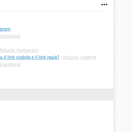
agram
-Instagram
Astuzie -Instagram
l link visibile e il link reale?
-
Astuzie -Internet
 -Facebook