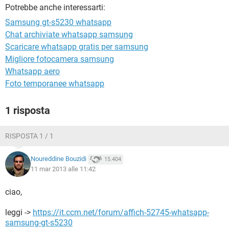
TIKTOK
FACEBOOK
Potrebbe anche interessarti:
HARDWARE
Samsung gt-s5230 whatsapp
Chat archiviate whatsapp samsung
Scaricare whatsapp gratis per samsung
Migliore fotocamera samsung
Whatsapp aero
Foto temporanee whatsapp
1 risposta
RISPOSTA 1 / 1
Noureddine Bouzidi
15.404
11 mar 2013 alle 11:42
ciao,
leggi ->
https://it.ccm.net/forum/affich-52745-whatsapp-
samsung-gt-s5230