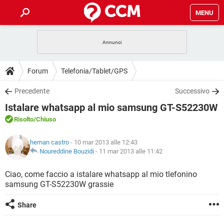
MENU
HOME
COVID-19
GAMING
GUIDE
Forum
Telefonia/Tablet/GPS
INTRATTENIMENTO
ANDROID
COVID-19
GAMING
DOWNLOAD
Precedente
Successivo
iOS
WINDOWS 10
INTRATTENIMENTO
ANDROID
Istalare whatsapp al mio samsung GT-S52230W
INSTAGRAM
COVID-19
WHATSAPP
GAMING
FORUM
iOS
WINDOWS 10
Risolto
/Chiuso
TIKTOK
INTRATTENIMENTO
FACEBOOK
ANDROID
INSTAGRAM
COVID-19
WHATSAPP
GAMING
GLOSSARIO
HARDWARE
iOS
hernan castro
- 10 mar 2013 alle 12:43
WINDOWS 10
TIKTOK
INTRATTENIMENTO
FACEBOOK
ANDROID
Noureddine Bouzidi
-
11 mar 2013 alle 11:42
INSTAGRAM
COVID-19
WHATSAPP
GAMING
HARDWARE
iOS
WINDOWS 10
Ciao, come faccio a istalare whatsapp al mio tlefonino
TIKTOK
INTRATTENIMENTO
FACEBOOK
ANDROID
samsung GT-S52230W grassie
INSTAGRAM
WHATSAPP
HARDWARE
iOS
WINDOWS 10
TIKTOK
FACEBOOK
Share
INSTAGRAM
WHATSAPP
HARDWARE