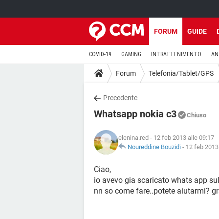
FORUM
GUIDE
COVID-19
GAMING
INTRATTENIMENTO
AN
Forum
Telefonia/Tablet/GPS
Precedente
Whatsapp nokia c3
Chiuso
elenina.red
- 12 feb 2013 alle 09:17
Noureddine Bouzidi
-
12 feb 2013 
Ciao,
io avevo gia scaricato whats app sul
nn so come fare..potete aiutarmi? gr