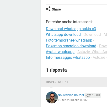
Share
Potrebbe anche interessarti:
Download whatsapp nokia c3
Whatsapp download
-
Download - M
Foto temporanee whatsapp
-
Pokemon smeraldo download
-
Down
Avatar whatsapp
-
Astuzie -WhatsA
Info messaggio whatsapp
-
Astuzie
1 risposta
RISPOSTA 1 / 1
Noureddine Bouzidi
15.404
12 feb 2013 alle 09:32