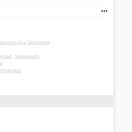
essaggistica Istantanea
load - Videogiochi
pp
 -WhatsApp