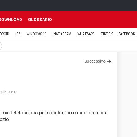
DOWNLOAD
GLOSSARIO
DROID
iOS
WINDOWS 10
INSTAGRAM
WHATSAPP
TIKTOK
FACEBOOK
Successivo
alle 09:32
 mio telefono, ma per sbaglio l'ho cangellato e ora
azie