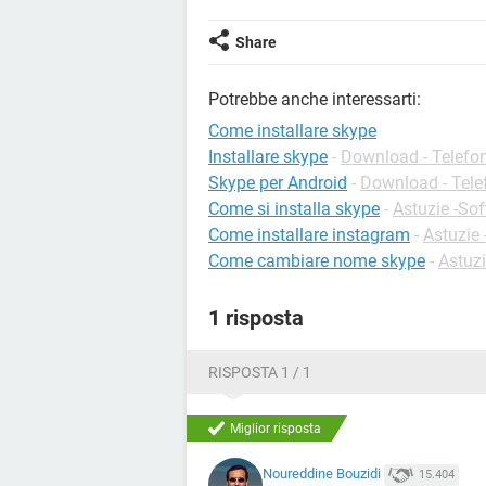
Share
Potrebbe anche interessarti:
Come installare skype
Installare skype
-
Download - Telefon
Skype per Android
-
Download - Tele
Come si installa skype
-
Astuzie -So
Come installare instagram
-
Astuzie
Come cambiare nome skype
-
Astuz
1 risposta
RISPOSTA 1 / 1
Miglior risposta
Noureddine Bouzidi
15.404