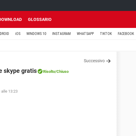
DOWNLOAD
GLOSSARIO
DROID
iOS
WINDOWS 10
INSTAGRAM
WHATSAPP
TIKTOK
FACEBOOK
Successivo
e skype gratis
Risolto
/Chiuso
 alle 13:23