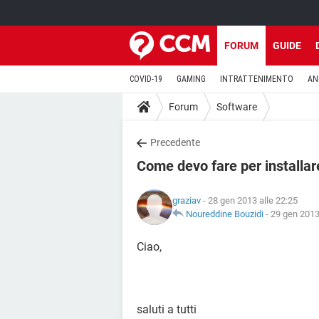
FORUM
GUIDE
COVID-19
GAMING
INTRATTENIMENTO
AN
Forum
Software
Precedente
Come devo fare per installar
graziav
- 28 gen 2013 alle 22:25
Noureddine Bouzidi
-
29 gen 2013
Ciao,
saluti a tutti