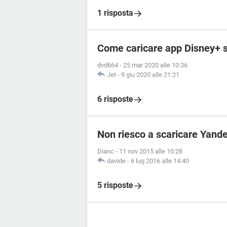
1 risposta
Come caricare app Disney+ su
dvd664
-
25 mar 2020 alle 10:36
Jet
-
9 giu 2020 alle 21:21
6 risposte
Non riesco a scaricare Yand
Dianc
-
11 nov 2015 alle 10:28
davide
-
6 lug 2016 alle 14:40
5 risposte