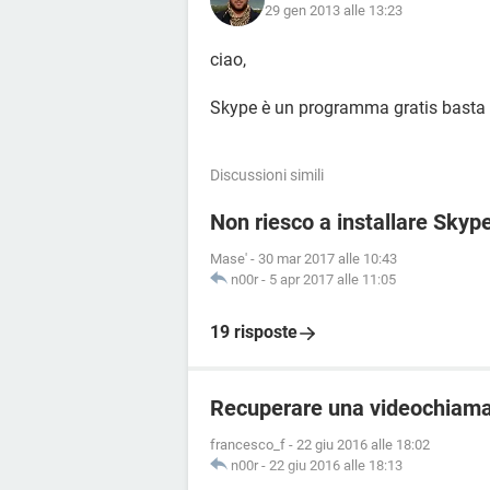
29 gen 2013 alle 13:23
ciao,
Skype è un programma gratis basta
Discussioni simili
Non riesco a installare Skyp
Mase'
-
30 mar 2017 alle 10:43
n00r
-
5 apr 2017 alle 11:05
19 risposte
Recuperare una videochiama
francesco_f
-
22 giu 2016 alle 18:02
n00r
-
22 giu 2016 alle 18:13