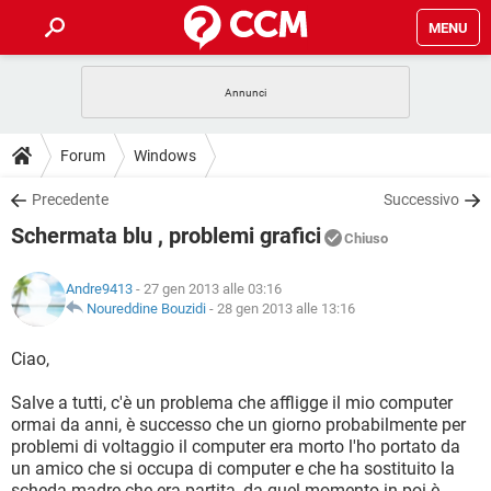
MENU
HOME
COVID-19
GAMING
GUIDE
Forum
Windows
INTRATTENIMENTO
ANDROID
COVID-19
GAMING
DOWNLOAD
Precedente
Successivo
iOS
WINDOWS 10
INTRATTENIMENTO
ANDROID
Schermata blu , problemi grafici
INSTAGRAM
COVID-19
WHATSAPP
GAMING
Chiuso
FORUM
iOS
WINDOWS 10
TIKTOK
INTRATTENIMENTO
FACEBOOK
ANDROID
Andre9413
- 27 gen 2013 alle 03:16
INSTAGRAM
COVID-19
WHATSAPP
GAMING
GLOSSARIO
Noureddine Bouzidi
-
28 gen 2013 alle 13:16
HARDWARE
iOS
WINDOWS 10
TIKTOK
INTRATTENIMENTO
FACEBOOK
ANDROID
INSTAGRAM
COVID-19
WHATSAPP
GAMING
Ciao,
HARDWARE
iOS
WINDOWS 10
TIKTOK
INTRATTENIMENTO
FACEBOOK
ANDROID
Salve a tutti, c'è un problema che affligge il mio computer
INSTAGRAM
WHATSAPP
ormai da anni, è successo che un giorno probabilmente per
HARDWARE
iOS
WINDOWS 10
TIKTOK
FACEBOOK
problemi di voltaggio il computer era morto l'ho portato da
INSTAGRAM
WHATSAPP
un amico che si occupa di computer e che ha sostituito la
HARDWARE
scheda madre che era partita, da quel momento in poi è