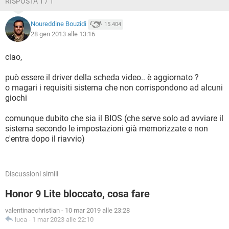
RISPOSTA 1 / 1
magari possiate aiutarmi. C'è qualcosa che è possibile fare
magari senza cambiare la dotazione hardware o almeno
Noureddine Bouzidi
15.404
cambiarla solo in parte e quale?
28 gen 2013 alle 13:16
Tantissimi ringraziamenti in anticipo :)
ciao,
può essere il driver della scheda video.. è aggiornato ?
o magari i requisiti sistema che non corrispondono ad alcuni
giochi
comunque dubito che sia il BIOS (che serve solo ad avviare il
sistema secondo le impostazioni già memorizzate e non
c'entra dopo il riavvio)
Discussioni simili
Honor 9 Lite bloccato, cosa fare
valentinaechristian
-
10 mar 2019 alle 23:28
luca
-
1 mar 2023 alle 22:10